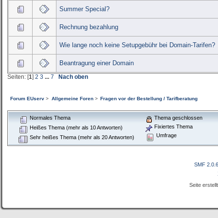
Summer Special?
Rechnung bezahlung
Wie lange noch keine Setupgebühr bei Domain-Tarifen?
Beantragung einer Domain
Seiten: [
1
]
2
3
...
7
Nach oben
Forum EUserv
>
Allgemeine Foren
>
Fragen vor der Bestellung / Tarifberatung
Normales Thema
Thema geschlossen
Fixiertes Thema
Heißes Thema (mehr als 10 Antworten)
Umfrage
Sehr heißes Thema (mehr als 20 Antworten)
SMF 2.0.
Seite erstel