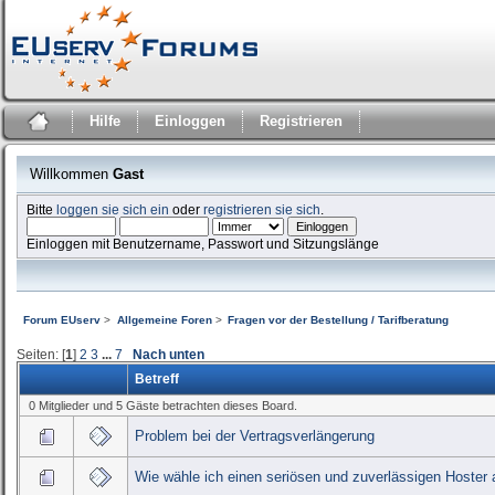
Hilfe
Einloggen
Registrieren
Willkommen
Gast
Bitte
loggen sie sich ein
oder
registrieren sie sich
.
Einloggen mit Benutzername, Passwort und Sitzungslänge
Forum EUserv
>
Allgemeine Foren
>
Fragen vor der Bestellung / Tarifberatung
Seiten: [
1
]
2
3
...
7
Nach unten
Betreff
0 Mitglieder und 5 Gäste betrachten dieses Board.
Problem bei der Vertragsverlängerung
Wie wähle ich einen seriösen und zuverlässigen Hoster