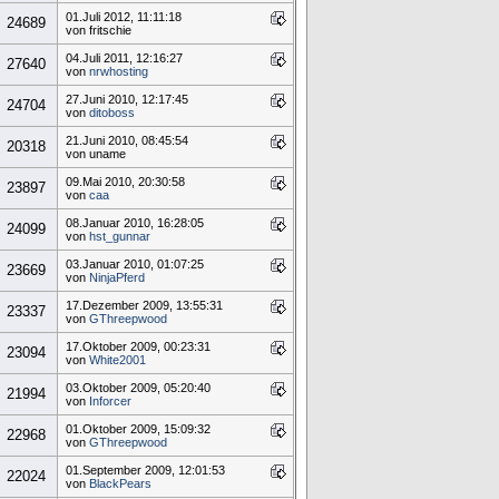
01.Juli 2012, 11:11:18
24689
von fritschie
04.Juli 2011, 12:16:27
27640
von
nrwhosting
27.Juni 2010, 12:17:45
24704
von
ditoboss
21.Juni 2010, 08:45:54
20318
von uname
09.Mai 2010, 20:30:58
23897
von
caa
08.Januar 2010, 16:28:05
24099
von
hst_gunnar
03.Januar 2010, 01:07:25
23669
von
NinjaPferd
17.Dezember 2009, 13:55:31
23337
von
GThreepwood
17.Oktober 2009, 00:23:31
23094
von
White2001
03.Oktober 2009, 05:20:40
21994
von
Inforcer
01.Oktober 2009, 15:09:32
22968
von
GThreepwood
01.September 2009, 12:01:53
22024
von
BlackPears