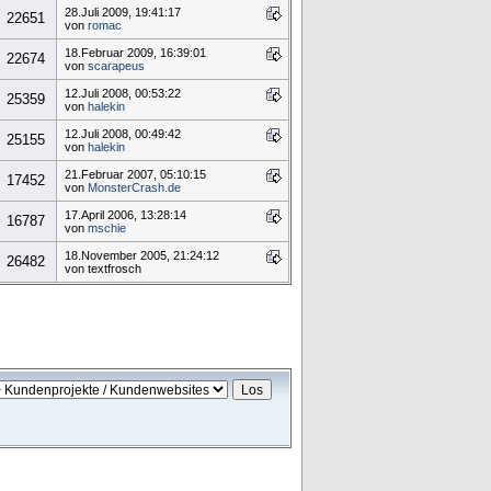
28.Juli 2009, 19:41:17
22651
von
romac
18.Februar 2009, 16:39:01
22674
von
scarapeus
12.Juli 2008, 00:53:22
25359
von
halekin
12.Juli 2008, 00:49:42
25155
von
halekin
21.Februar 2007, 05:10:15
17452
von
MonsterCrash.de
17.April 2006, 13:28:14
16787
von
mschie
18.November 2005, 21:24:12
26482
von textfrosch