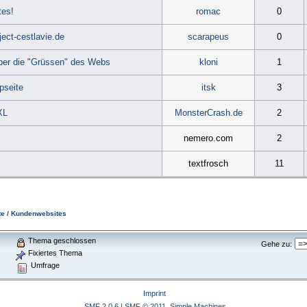
tes!
romac
0
ct-cestlavie.de
scarapeus
0
über die "Grüssen" des Webs
kloni
1
pseite
itsk
3
XL
MonsterCrash.de
2
nemero.com
2
textfrosch
11
e / Kundenwebsites
Thema geschlossen
Gehe zu:
Fixiertes Thema
Umfrage
)
Imprint
SMF 2.0.6
|
SMF © 2011
,
Simple Machines