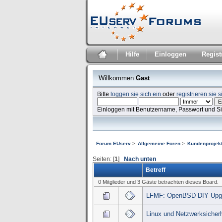
Hilfe
Einloggen
Regist
Willkommen
Gast
Bitte
loggen sie sich ein
oder
registrieren sie s
Einloggen mit Benutzername, Passwort und S
Forum EUserv
>
Allgemeine Foren
>
Kundenprojekt
Seiten: [
1
]
Nach unten
Betreff
0 Mitglieder und 3 Gäste betrachten dieses Board.
LFMF: OpenBSD DIY Upg
Linux und Netzwerksicherh