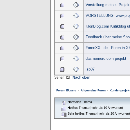
Vorstellung meines Projek
VORSTELLUNG: www.proje
KlonBlog.com Kritikblog 
Feedback über meine Sho
ForenXXL.de - Foren in X
das nemero.com projekt
isp07
Seiten: [
1
]
Nach oben
Forum EUserv
>
Allgemeine Foren
>
Kundenprojekt
Normales Thema
Heißes Thema (mehr als 10 Antworten)
Sehr heißes Thema (mehr als 20 Antworten