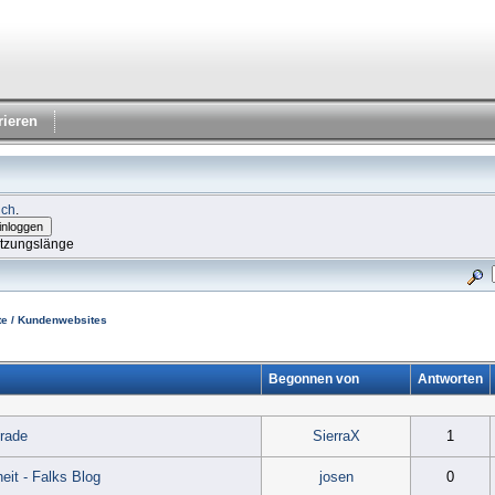
rieren
ich
.
itzungslänge
e / Kundenwebsites
Begonnen von
Antworten
rade
SierraX
1
eit - Falks Blog
josen
0