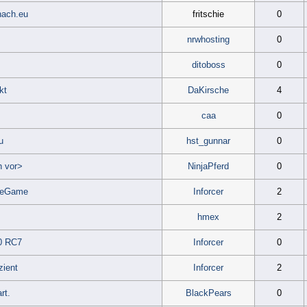
hach.eu
fritschie
0
nrwhosting
0
ditoboss
0
kt
DaKirsche
4
caa
0
u
hst_gunnar
0
h vor>
NinjaPferd
0
aceGame
Inforcer
2
hmex
2
0 RC7
Inforcer
0
zient
Inforcer
2
rt.
BlackPears
0