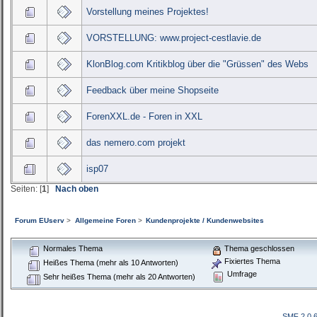
Vorstellung meines Projektes!
VORSTELLUNG: www.project-cestlavie.de
KlonBlog.com Kritikblog über die "Grüssen" des Webs
Feedback über meine Shopseite
ForenXXL.de - Foren in XXL
das nemero.com projekt
isp07
Seiten: [
1
]
Nach oben
Forum EUserv
>
Allgemeine Foren
>
Kundenprojekte / Kundenwebsites
Normales Thema
Thema geschlossen
Fixiertes Thema
Heißes Thema (mehr als 10 Antworten)
Umfrage
Sehr heißes Thema (mehr als 20 Antworten)
SMF 2.0.