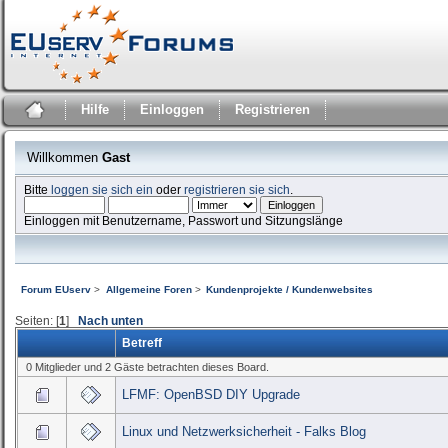
Hilfe
Einloggen
Registrieren
Willkommen
Gast
Bitte
loggen sie sich ein
oder
registrieren sie sich
.
Einloggen mit Benutzername, Passwort und Sitzungslänge
Forum EUserv
>
Allgemeine Foren
>
Kundenprojekte / Kundenwebsites
Seiten: [
1
]
Nach unten
Betreff
0 Mitglieder und 2 Gäste betrachten dieses Board.
LFMF: OpenBSD DIY Upgrade
Linux und Netzwerksicherheit - Falks Blog