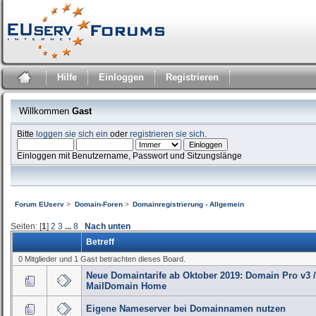
Hilfe
Einloggen
Registrieren
Willkommen
Gast
Bitte
loggen sie sich ein
oder
registrieren sie sich
.
Einloggen mit Benutzername, Passwort und Sitzungslänge
Forum EUserv
>
Domain-Foren
>
Domainregistrierung - Allgemein
Seiten: [
1
]
2
3
...
8
Nach unten
Betreff
0 Mitglieder und 1 Gast betrachten dieses Board.
Neue Domaintarife ab Oktober 2019: Domain Pro v3 
MailDomain Home
Eigene Nameserver bei Domainnamen nutzen