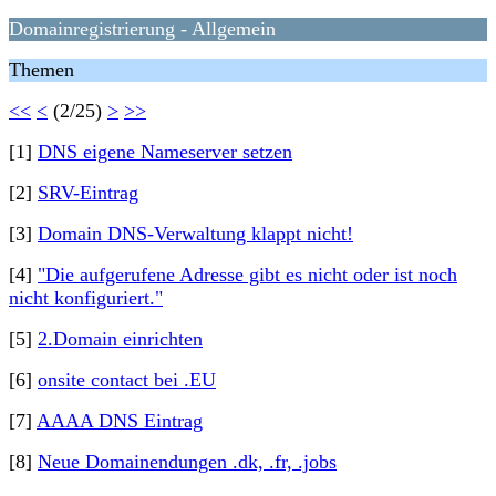
Domainregistrierung - Allgemein
Themen
<<
<
(2/25)
>
>>
[1]
DNS eigene Nameserver setzen
[2]
SRV-Eintrag
[3]
Domain DNS-Verwaltung klappt nicht!
[4]
"Die aufgerufene Adresse gibt es nicht oder ist noch
nicht konfiguriert."
[5]
2.Domain einrichten
[6]
onsite contact bei .EU
[7]
AAAA DNS Eintrag
[8]
Neue Domainendungen .dk, .fr, .jobs