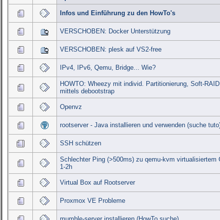
Infos und Einführung zu den HowTo's
VERSCHOBEN: Docker Unterstützung
VERSCHOBEN: plesk auf VS2-free
IPv4, IPv6, Qemu, Bridge... Wie?
HOWTO: Wheezy mit individ. Partitionierung, Soft-RAI
mittels debootstrap
Openvz
rootserver - Java installieren und verwenden (suche tuto
SSH schützen
Schlechter Ping (>500ms) zu qemu-kvm virtualisiertem
1-2h
Virtual Box auf Rootserver
Proxmox VE Probleme
mumble-server installieren (HowTo suche)