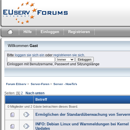
Hilfe
Einloggen
Registrieren
Willkommen
Gast
Bitte
loggen sie sich ein
oder
registrieren sie sich
.
Einloggen mit Benutzername, Passwort und Sitzungslänge
Forum EUserv
>
Server-Foren
>
Server - HowTo's
Seiten: [
1
]
2
Nach unten
Betreff
0 Mitglieder und 2 Gäste betrachten dieses Board.
Ermöglichen der Standardüberwachung von Server
INFO: Debian Linux und Warnmeldungen bei Kernel
Updates