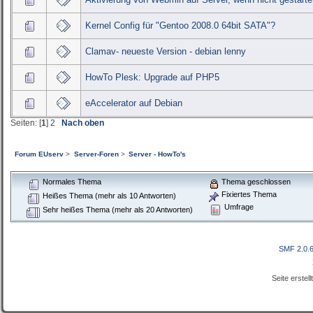
Kernel Config für "Gentoo 2008.0 64bit SATA"?
Clamav- neueste Version - debian lenny
HowTo Plesk: Upgrade auf PHP5
eAccelerator auf Debian
Seiten: [
1
]
2
Nach oben
Forum EUserv
>
Server-Foren
>
Server - HowTo's
Normales Thema
Thema geschlossen
Fixiertes Thema
Heißes Thema (mehr als 10 Antworten)
Umfrage
Sehr heißes Thema (mehr als 20 Antworten)
SMF 2.0.
Seite erstel