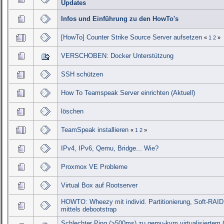
Updates
Infos und Einführung zu den HowTo's
[HowTo] Counter Strike Source Server aufsetzen
«
1
2
»
VERSCHOBEN: Docker Unterstützung
SSH schützen
How To Teamspeak Server einrichten (Aktuell)
löschen
TeamSpeak installieren
«
1
2
»
IPv4, IPv6, Qemu, Bridge... Wie?
Proxmox VE Probleme
Virtual Box auf Rootserver
HOWTO: Wheezy mit individ. Partitionierung, Soft-RAI
mittels debootstrap
Schlechter Ping (>500ms) zu qemu-kvm virtualisiertem