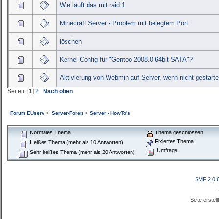
Wie läuft das mit raid 1
Minecraft Server - Problem mit belegtem Port
löschen
Kernel Config für "Gentoo 2008.0 64bit SATA"?
Aktivierung von Webmin auf Server, wenn nicht gestarte
Seiten: [
1
]
2
Nach oben
Forum EUserv
>
Server-Foren
>
Server - HowTo's
Normales Thema
Thema geschlossen
Fixiertes Thema
Heißes Thema (mehr als 10 Antworten)
Umfrage
Sehr heißes Thema (mehr als 20 Antworten)
SMF 2.0.
Seite erstel