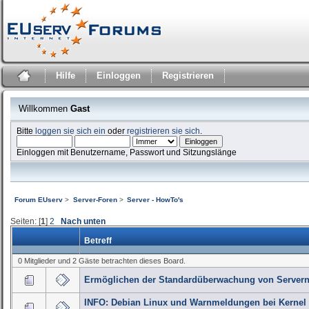
Hilfe
Einloggen
Registrieren
Willkommen
Gast
Bitte
loggen sie sich ein
oder
registrieren sie sich
.
Einloggen mit Benutzername, Passwort und Sitzungslänge
Forum EUserv
>
Server-Foren
>
Server - HowTo's
Seiten: [
1
]
2
Nach unten
Betreff
0 Mitglieder und 2 Gäste betrachten dieses Board.
Ermöglichen der Standardüberwachung von Server
INFO: Debian Linux und Warnmeldungen bei Kernel