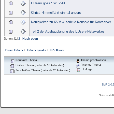
EUserv goes SWISSIX
Christi Himmelfahrt einmal anders
Neuigkeiten zu KVM & serielle Konsole für Rootserver
Teil 2 der Ausbauplanung des EUserv-Netzwerkes
Seiten: [
1
]
2
Nach oben
Forum EUserv
>
EUserv speaks
>
Ob's Corner
Normales Thema
Thema geschlossen
Fixiertes Thema
Heißes Thema (mehr als 10 Antworten)
Umfrage
Sehr heißes Thema (mehr als 20 Antworten)
SMF 2.0.
Seite erstel