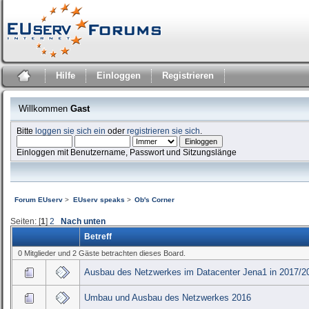
Hilfe
Einloggen
Registrieren
Willkommen
Gast
Bitte
loggen sie sich ein
oder
registrieren sie sich
.
Einloggen mit Benutzername, Passwort und Sitzungslänge
Forum EUserv
>
EUserv speaks
>
Ob's Corner
Seiten: [
1
]
2
Nach unten
Betreff
0 Mitglieder und 2 Gäste betrachten dieses Board.
Ausbau des Netzwerkes im Datacenter Jena1 in 2017/2
Umbau und Ausbau des Netzwerkes 2016