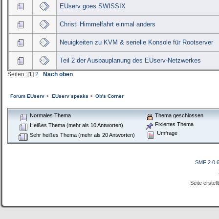
EUserv goes SWISSIX
Christi Himmelfahrt einmal anders
Neuigkeiten zu KVM & serielle Konsole für Rootserver
Teil 2 der Ausbauplanung des EUserv-Netzwerkes
Seiten: [
1
]
2
Nach oben
Forum EUserv
>
EUserv speaks
>
Ob's Corner
Normales Thema
Thema geschlossen
Fixiertes Thema
Heißes Thema (mehr als 10 Antworten)
Umfrage
Sehr heißes Thema (mehr als 20 Antworten)
SMF 2.0.
Seite erstel