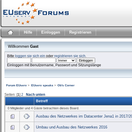
Hilfe
Einloggen
Registrieren
Willkommen
Gast
Bitte
loggen sie sich ein
oder
registrieren sie sich
.
Einloggen mit Benutzername, Passwort und Sitzungslänge
Forum EUserv
>
EUserv speaks
>
Ob's Corner
Seiten: [
1
]
2
Nach unten
Betreff
0 Mitglieder und 4 Gäste betrachten dieses Board.
Ausbau des Netzwerkes im Datacenter Jena1 in 2017/2
Umbau und Ausbau des Netzwerkes 2016