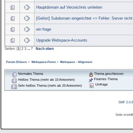
Hauptdomain auf Verzeichnis umleiten
[Gelöst] Subdomain eingerichtet => Fehler: Server nich
ein frage
Upgrade Webspace-Accounts
Seiten: [
1
]
2
3
...
7
Nach oben
Forum EUserv
>
Webspace-Foren
>
Webspace - Allgemein
Normales Thema
Thema geschlossen
Fixiertes Thema
Heißes Thema (mehr als 10 Antworten)
Umfrage
Sehr heißes Thema (mehr als 20 Antworten)
SMF 2.0.
Seite erstel