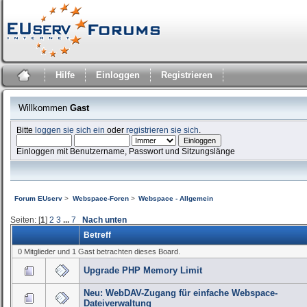
Hilfe
Einloggen
Registrieren
Willkommen
Gast
Bitte
loggen sie sich ein
oder
registrieren sie sich
.
Einloggen mit Benutzername, Passwort und Sitzungslänge
Forum EUserv
>
Webspace-Foren
>
Webspace - Allgemein
Seiten: [
1
]
2
3
...
7
Nach unten
Betreff
0 Mitglieder und 1 Gast betrachten dieses Board.
Upgrade PHP Memory Limit
Neu: WebDAV-Zugang für einfache Webspace-
Dateiverwaltung