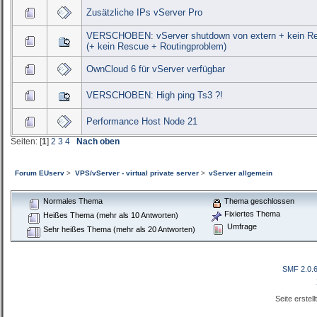
Zusätzliche IPs vServer Pro
VERSCHOBEN: vServer shutdown von extern + kein R
(+ kein Rescue + Routingproblem)
OwnCloud 6 für vServer verfügbar
VERSCHOBEN: High ping Ts3 ?!
Performance Host Node 21
Seiten: [
1
]
2
3
4
Nach oben
Forum EUserv
>
VPS/vServer - virtual private server
>
vServer allgemein
Normales Thema
Thema geschlossen
Fixiertes Thema
Heißes Thema (mehr als 10 Antworten)
Umfrage
Sehr heißes Thema (mehr als 20 Antworten)
SMF 2.0.
Seite erstel