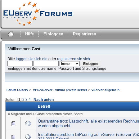
Hilfe
Einloggen
Registrieren
Willkommen
Gast
Bitte
loggen sie sich ein
oder
registrieren sie sich
.
Einloggen mit Benutzername, Passwort und Sitzungslänge
Forum EUserv
>
VPS/vServer - virtual private server
>
vServer allgemein
Seiten: [
1
]
2
3
4
Nach unten
Betreff
0 Mitglieder und 4 Gäste betrachten dieses Board.
Quarantäne trotz Lastschrift, alle existierenden Rechnu
wurden abgebucht
Installationsproblem ISPconfig auf vServer (vServer VS