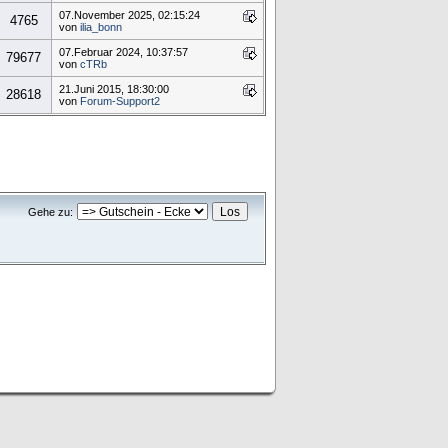
07.November 2025, 02:15:24
4765
von
ilia_bonn
07.Februar 2024, 10:37:57
79677
von
cTRb
21.Juni 2015, 18:30:00
28618
von
Forum-Support2
Gehe zu: