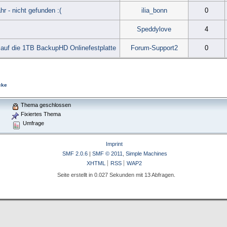
hr - nicht gefunden :(
ilia_bonn
0
Speddylove
4
 auf die 1TB BackupHD Onlinefestplatte
Forum-Support2
0
cke
Thema geschlossen
Fixiertes Thema
Umfrage
)
Imprint
SMF 2.0.6
|
SMF © 2011
,
Simple Machines
XHTML
RSS
WAP2
Seite erstellt in 0.027 Sekunden mit 13 Abfragen.