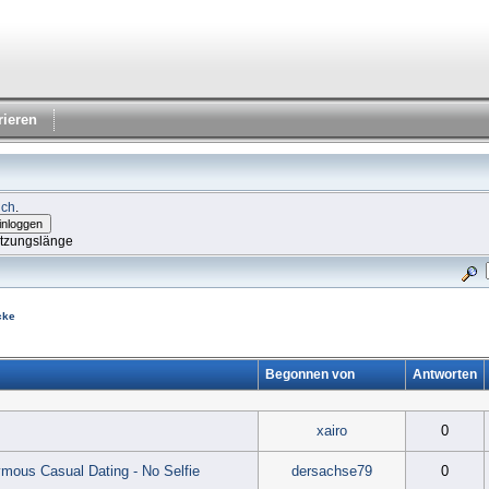
rieren
ich
.
itzungslänge
cke
Begonnen von
Antworten
xairo
0
ymous Casual Dating - No Selfie
dersachse79
0