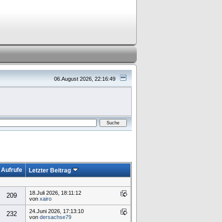
06.August 2026, 22:16:49
Aufrufe
Letzter Beitrag
18.Juli 2026, 18:11:12
209
von
xairo
24.Juni 2026, 17:13:10
232
von
dersachse79