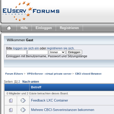
Hilfe
Einloggen
Registrieren
Willkommen
Gast
Bitte
loggen sie sich ein
oder
registrieren sie sich
.
Einloggen mit Benutzername, Passwort und Sitzungslänge
Forum EUserv
>
VPS/vServer - virtual private server
>
CBCI closed Betatest
Seiten: [
1
]
2
Nach unten
Betreff
0 Mitglieder und 2 Gäste betrachten dieses Board.
Feedback LXC Container
Mehrere CBCI-Serverinstanzen bekommen