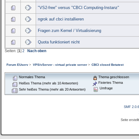
"VS2-free" versus "CBCI Computing-Instanz"
ngrok auf cbci installieren
Fragen zum Kernel / Virtualisierung
Quota funktioniert nicht
Seiten: [
1
]
2
Nach oben
Forum EUserv
>
VPS/vServer - virtual private server
>
CBCI closed Betatest
Normales Thema
Thema geschlossen
Fixiertes Thema
Heißes Thema (mehr als 10 Antworten)
Umfrage
Sehr heißes Thema (mehr als 20 Antworten)
SMF 2.0.
Seite erstel