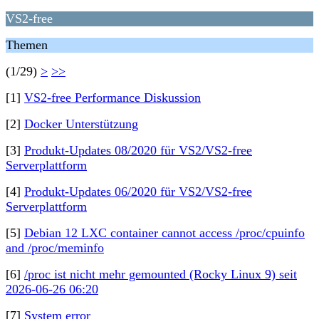
VS2-free
Themen
(1/29)
>
>>
[1]
VS2-free Performance Diskussion
[2]
Docker Unterstützung
[3]
Produkt-Updates 08/2020 für VS2/VS2-free
Serverplattform
[4]
Produkt-Updates 06/2020 für VS2/VS2-free
Serverplattform
[5]
Debian 12 LXC container cannot access /proc/cpuinfo
and /proc/meminfo
[6]
/proc ist nicht mehr gemounted (Rocky Linux 9) seit
2026-06-26 06:20
[7]
System error