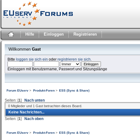
Hilfe
Einloggen
Registrieren
Willkommen
Gast
Bitte
loggen sie sich ein
oder
registrieren sie sich
.
Einloggen mit Benutzername, Passwort und Sitzungslänge
Forum EUserv
>
Produkt-Foren
>
ESS (Sync & Share)
Seiten: [
1
]
Nach unten
0 Mitglieder und 1 Gast betrachten dieses Board.
Keine Nachrichten...
Seiten: [
1
]
Nach oben
Forum EUserv
>
Produkt-Foren
>
ESS (Sync & Share)