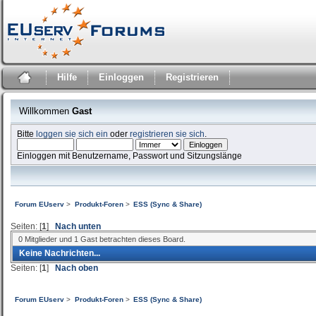
Hilfe
Einloggen
Registrieren
Willkommen
Gast
Bitte
loggen sie sich ein
oder
registrieren sie sich
.
Einloggen mit Benutzername, Passwort und Sitzungslänge
Forum EUserv
>
Produkt-Foren
>
ESS (Sync & Share)
Seiten: [
1
]
Nach unten
0 Mitglieder und 1 Gast betrachten dieses Board.
Keine Nachrichten...
Seiten: [
1
]
Nach oben
Forum EUserv
>
Produkt-Foren
>
ESS (Sync & Share)