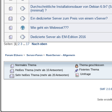
Durchschnittliche Installationsdauer von Debian 6.0r7 (
(minimal) ?
Ein dedizierter Server zum Preis von einem vServer?
Wie geht ein Webreset???
Dedizierte Server als EM-Edition 2016
Seiten: [
1
]
2
3
...
17
Nach oben
Forum EUserv
>
Server-Foren
>
Root-Server - Allgemein
Normales Thema
Thema geschlossen
Fixiertes Thema
Heißes Thema (mehr als 10 Antworten)
Umfrage
Sehr heißes Thema (mehr als 20 Antworten)
SMF 2.0.
Seite erstel