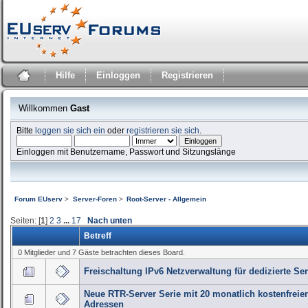
Hilfe
Einloggen
Registrieren
Willkommen
Gast
Bitte
loggen sie sich ein
oder
registrieren sie sich
.
Einloggen mit Benutzername, Passwort und Sitzungslänge
Forum EUserv
>
Server-Foren
>
Root-Server - Allgemein
Seiten: [
1
]
2
3
...
17
Nach unten
Betreff
0 Mitglieder und 7 Gäste betrachten dieses Board.
Freischaltung IPv6 Netzverwaltung für dedizierte Se
Neue RTR-Server Serie mit 20 monatlich kostenfreien
Adressen