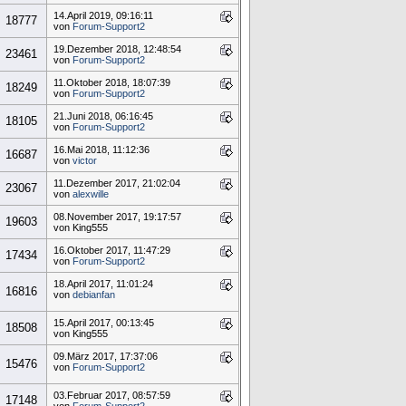
14.April 2019, 09:16:11
18777
von
Forum-Support2
19.Dezember 2018, 12:48:54
23461
von
Forum-Support2
11.Oktober 2018, 18:07:39
18249
von
Forum-Support2
21.Juni 2018, 06:16:45
18105
von
Forum-Support2
16.Mai 2018, 11:12:36
16687
von
victor
11.Dezember 2017, 21:02:04
23067
von
alexwille
08.November 2017, 19:17:57
19603
von King555
16.Oktober 2017, 11:47:29
17434
von
Forum-Support2
18.April 2017, 11:01:24
16816
von
debianfan
15.April 2017, 00:13:45
18508
von King555
09.März 2017, 17:37:06
15476
von
Forum-Support2
03.Februar 2017, 08:57:59
17148