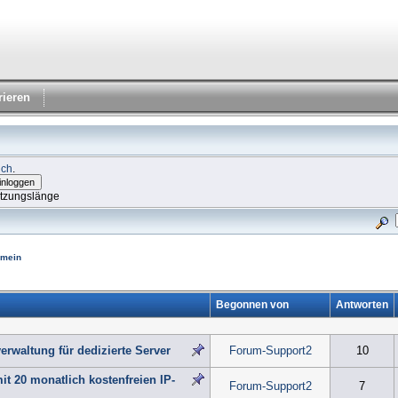
rieren
ich
.
itzungslänge
emein
Begonnen von
Antworten
erwaltung für dedizierte Server
Forum-Support2
10
t 20 monatlich kostenfreien IP-
Forum-Support2
7