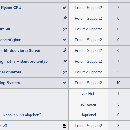
D Ryzen CPU
Forum-Support2
2
Forum-Support2
0
em v4
Forum-Support2
0
ie verfügbar
Forum-Support2
0
m für dedizierte Server
Forum-Support2
0
g Traffic + Bandbreitentyp
Forum-Support2
7
marktplatzes
Forum-Support2
5
ring System
Forum-Support2
10
ZadRot
1
schwager
3
 - kann ich ihn abgeben?
Hoptional
0
m v3
Forum-Support2
3