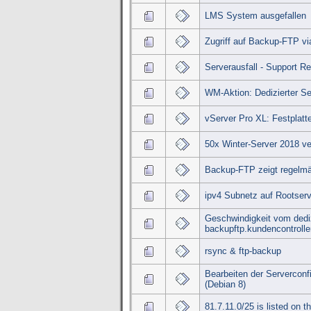
LMS System ausgefallen
Zugriff auf Backup-FTP v
Serverausfall - Support R
WM-Aktion: Dedizierter 
vServer Pro XL: Festplatt
50x Winter-Server 2018 ve
Backup-FTP zeigt regelmä
ipv4 Subnetz auf Rootserv
Geschwindigkeit vom dediz
backupftp.kundencontrolle
rsync & ftp-backup
Bearbeiten der Serverconf
(Debian 8)
81.7.11.0/25 is listed on 