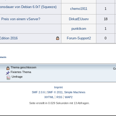
tionsdauer von Debian 6.0r7 (Squeeze)
chemo1911
1
m Preis von einem vServer?
DirkatEUserv
18
punktkom
1
Edition 2016
Forum-Support2
0
emein
Thema geschlossen
Ge
Fixiertes Thema
Umfrage
)
Imprint
SMF 2.0.6
|
SMF © 2011
,
Simple Machines
XHTML
RSS
WAP2
Seite erstellt in 0.029 Sekunden mit 13 Abfragen.