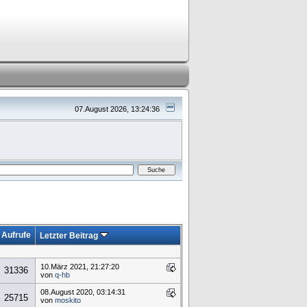
07.August 2026, 13:24:36
Aufrufe
Letzter Beitrag
10.März 2021, 21:27:20
31336
von
q-hb
08.August 2020, 03:14:31
25715
von
moskito