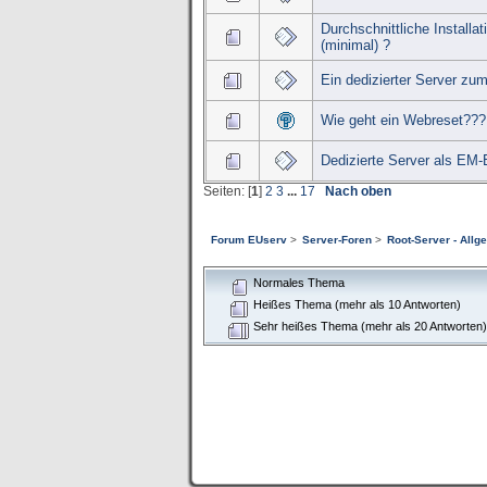
Durchschnittliche Installa
(minimal) ?
Ein dedizierter Server zu
Wie geht ein Webreset???
Dedizierte Server als EM-
Seiten: [
1
]
2
3
...
17
Nach oben
Forum EUserv
>
Server-Foren
>
Root-Server - Allg
Normales Thema
Heißes Thema (mehr als 10 Antworten)
Sehr heißes Thema (mehr als 20 Antworten