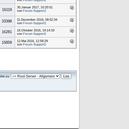
von
Forum-Support2
30.Januar 2017, 10:20:51
16119
von
Forum-Support2
11.Dezember 2016, 09:52:34
33398
von
Forum-Support2
16.Oktober 2016, 19:14:33
16281
von
Forum-Support2
12.Mai 2016, 12:58:29
15859
von
Forum-Support2
he zu: