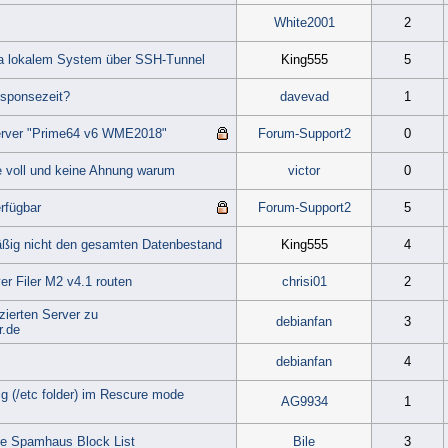
White2001
2
ia lokalem System über SSH-Tunnel
King555
5
esponsezeit?
davevad
1
Server "Prime64 v6 WME2018"
Forum-Support2
0
e voll und keine Ahnung warum
victor
0
rfügbar
Forum-Support2
5
ßig nicht den gesamten Datenbestand
King555
4
er Filer M2 v4.1 routen
chrisi01
2
ierten Server zu
debianfan
3
r.de
debianfan
4
ig (/etc folder) im Rescure mode
AG9934
1
the Spamhaus Block List
Bile
3