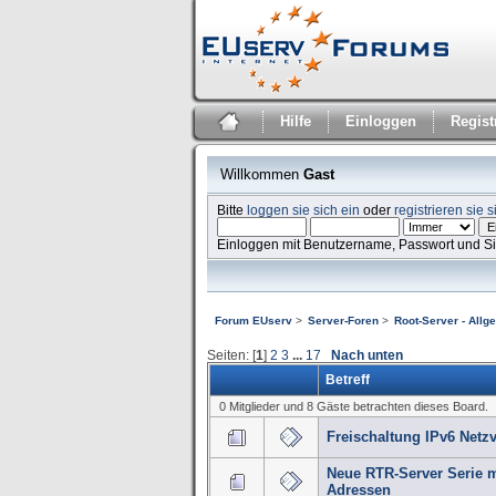
Hilfe
Einloggen
Regist
Willkommen
Gast
Bitte
loggen sie sich ein
oder
registrieren sie s
Einloggen mit Benutzername, Passwort und S
Forum EUserv
>
Server-Foren
>
Root-Server - Allg
Seiten: [
1
]
2
3
...
17
Nach unten
Betreff
0 Mitglieder und 8 Gäste betrachten dieses Board.
Freischaltung IPv6 Netzv
Neue RTR-Server Serie mi
Adressen