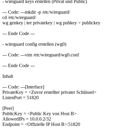
- wireguard keys erstellen (Privat und Public)
--- Code: ---mkdir -p /etc/wireguard/
cd /etc/wireguard/
wg genkey | tee privatekey | wg pubkey > publickey
--- Ende Code ---
- wireguard config erstellen (wg0)
--- Code: ---vim /etc/wireguard/wg0.conf
--- Ende Code ---
Inhalt
--- Code: ---[Interface]
PrivateKey = <Zuvor erstellter privater Schlüssel>
ListenPort = 51820
[Peer]
PublicKey = <Public Key von Host B>
AllowedIPs = 10.0.0.2/32
Endpoint = <Offizielle IP Host B>:51820