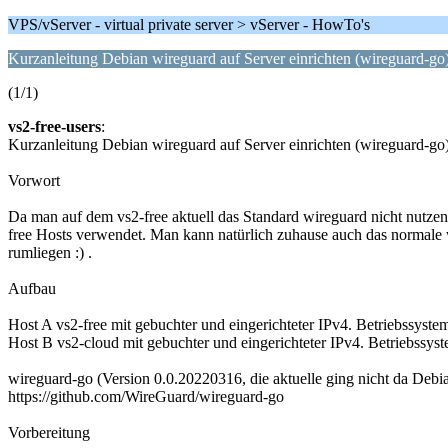
VPS/vServer - virtual private server > vServer - HowTo's
Kurzanleitung Debian wireguard auf Server einrichten (wireguard-go
(1/1)
vs2-free-users
:
Kurzanleitung Debian wireguard auf Server einrichten (wireguard-go
Vorwort
Da man auf dem vs2-free aktuell das Standard wireguard nicht nutzen
free Hosts verwendet. Man kann natürlich zuhause auch das normale 
rumliegen :) .
Aufbau
Host A vs2-free mit gebuchter und eingerichteter IPv4. Betriebssyst
Host B vs2-cloud mit gebuchter und eingerichteter IPv4. Betriebssy
wireguard-go (Version 0.0.20220316, die aktuelle ging nicht da Debi
https://github.com/WireGuard/wireguard-go
Vorbereitung