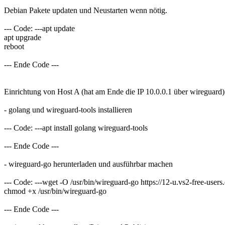
Debian Pakete updaten und Neustarten wenn nötig.
--- Code: ---apt update
apt upgrade
reboot
--- Ende Code ---
Einrichtung von Host A (hat am Ende die IP 10.0.0.1 über wireguard)
- golang und wireguard-tools installieren
--- Code: ---apt install golang wireguard-tools
--- Ende Code ---
- wireguard-go herunterladen und ausführbar machen
--- Code: ---wget -O /usr/bin/wireguard-go https://12-u.vs2-free-use
chmod +x /usr/bin/wireguard-go
--- Ende Code ---