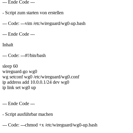
--- Ende Code ---
- Script zum starten von erstellen
--- Code: ---vim /etc/wireguard/wg0-up.bash
--- Ende Code ---
Inhalt
--- Code: ---#!/bin/bash
sleep 60
wireguard-go wg0
wg setconf wg0 /etc/wireguard/wg0.conf
ip address add 10.0.0.1/24 dev wg0
ip link set wg0 up
--- Ende Code ---
- Script ausführbar machen
--- Code: ---chmod +x /etc/wireguard/wg0-up.bash