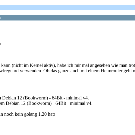
)
)
 kann (nicht im Kernel aktiv), habe ich mir mal angesehen wie man tro
wireguard verwenden. Ob das ganze auch mit einem Heimrouter geht mus
em Debian 12 (Bookworm) - 64Bit - minimal v4.
stem Debian 12 (Bookworm) - 64Bit - minimal v4.
an noch kein golang 1.20 hat)