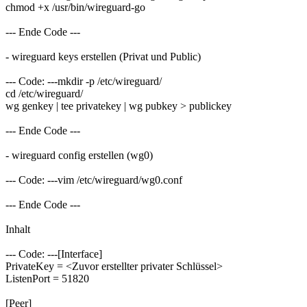
chmod +x /usr/bin/wireguard-go
--- Ende Code ---
- wireguard keys erstellen (Privat und Public)
--- Code: ---mkdir -p /etc/wireguard/
cd /etc/wireguard/
wg genkey | tee privatekey | wg pubkey > publickey
--- Ende Code ---
- wireguard config erstellen (wg0)
--- Code: ---vim /etc/wireguard/wg0.conf
--- Ende Code ---
Inhalt
--- Code: ---[Interface]
PrivateKey = <Zuvor erstellter privater Schlüssel>
ListenPort = 51820
[Peer]