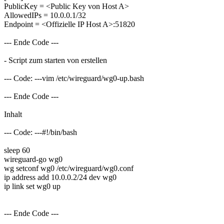
PublicKey = <Public Key von Host A>
AllowedIPs = 10.0.0.1/32
Endpoint = <Offizielle IP Host A>:51820
--- Ende Code ---
- Script zum starten von erstellen
--- Code: ---vim /etc/wireguard/wg0-up.bash
--- Ende Code ---
Inhalt
--- Code: ---#!/bin/bash
sleep 60
wireguard-go wg0
wg setconf wg0 /etc/wireguard/wg0.conf
ip address add 10.0.0.2/24 dev wg0
ip link set wg0 up
--- Ende Code ---