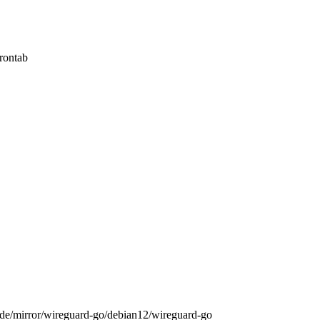
crontab
rs.de/mirror/wireguard-go/debian12/wireguard-go