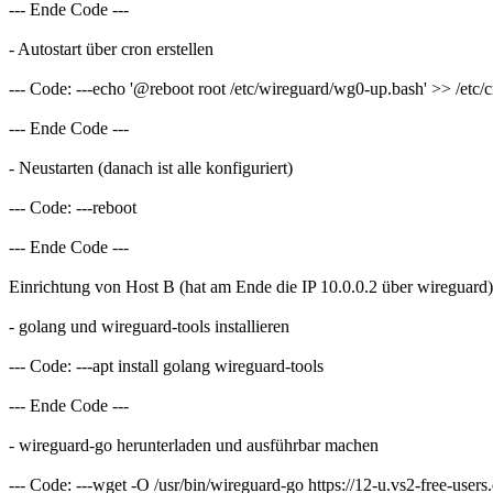
--- Ende Code ---
- Autostart über cron erstellen
--- Code: ---echo '@reboot root /etc/wireguard/wg0-up.bash' >> /etc/
--- Ende Code ---
- Neustarten (danach ist alle konfiguriert)
--- Code: ---reboot
--- Ende Code ---
Einrichtung von Host B (hat am Ende die IP 10.0.0.2 über wireguard)
- golang und wireguard-tools installieren
--- Code: ---apt install golang wireguard-tools
--- Ende Code ---
- wireguard-go herunterladen und ausführbar machen
--- Code: ---wget -O /usr/bin/wireguard-go https://12-u.vs2-free-use