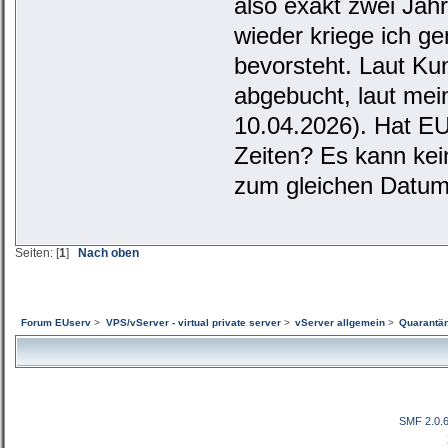
also exakt zwei Jah
wieder kriege ich g
bevorsteht. Laut K
abgebucht, laut me
10.04.2026). Hat E
Zeiten? Es kann kei
zum gleichen Datum 
Seiten: [
1
]
Nach oben
Forum EUserv
>
VPS/vServer - virtual private server
>
vServer allgemein
>
Quarantän
SMF 2.0.