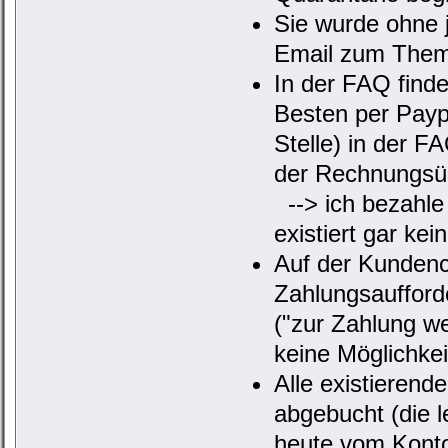
Sie wurde ohne 
Email zum Them
In der FAQ find
Besten per Payp
Stelle) in der F
der Rechnungsüb
--> ich bezahle
existiert gar ke
Auf der Kundence
Zahlungsaufford
("zur Zahlung we
keine Möglichke
Alle existierend
abgebucht (die 
heute vom Konto