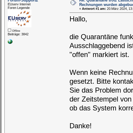
Forum-Support2
Re: Quarantäne trotz Lastschri
EUserv Internet
Rechnungen wurden abgebu
Foren Legende
«
Antwort #1 am:
20.März 2024, 13:
Hallo,
Offline
Beiträge: 3842
die Quarantäne funkt
Ausschlaggebend is
"offen" markiert ist.
Wenn keine Rechnung
gesetzt. Bitte konta
Sie das Problem do
der Zeitstempel vo
ob das System korrek
Danke!