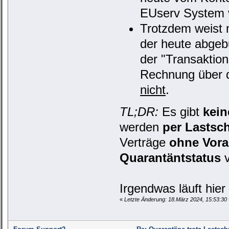
EUserv System v
Trotzdem weist 
der heute abgebu
der "Transaktion
Rechnung über d
nicht
.
TL;DR:
Es gibt
kei
werden
per Lastsch
Verträge
ohne Vor
Quarantäntstatus
v
Irgendwas läuft hier
«
Letzte Änderung: 18.März 2024, 15:53:30 