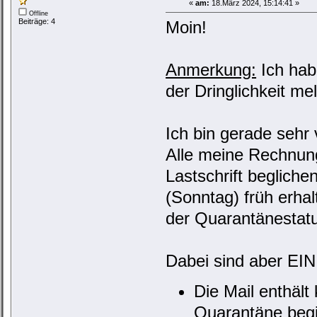
«
am:
18.März 2024, 15:14:41 »
Offline
Beiträge: 4
Moin!
Anmerkung:
Ich hab
der Dringlichkeit me
Ich bin gerade seh
Alle meine Rechnung
Lastschrift begliche
(Sonntag) früh erhal
der Quarantänestatu
Dabei sind aber EIN
Die Mail enthäl
Quarantäne beg