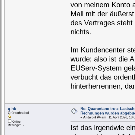
von meinem Konto a
Mail mit der äußer
des Vertrages steht 
nichts.
Im Kundencenter ste
wurde; also ist die 
EUServ-System gela
verbucht das ordent
hinterherrennen, da
q-hb
Re: Quarantäne trotz Lastschri
Grünschnabel
Rechnungen wurden abgebu
«
Antwort #4 am:
11.April 2026, 18:
Offline
Beiträge: 5
Ist das irgendwie ei