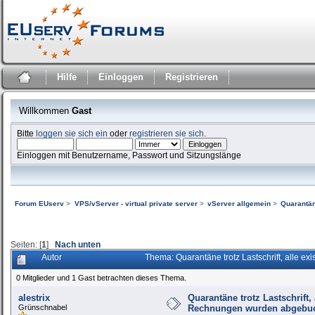
Hilfe
Einloggen
Registrieren
Willkommen
Gast
Bitte
loggen sie sich ein
oder
registrieren sie sich
.
Einloggen mit Benutzername, Passwort und Sitzungslänge
Forum EUserv
>
VPS/vServer - virtual private server
>
vServer allgemein
>
Quarantän
Seiten: [
1
]
Nach unten
Autor
Thema: Quarantäne trotz Lastschrift, alle
0 Mitglieder und 1 Gast betrachten dieses Thema.
alestrix
Quarantäne trotz Lastschrift, 
Grünschnabel
Rechnungen wurden abgebu