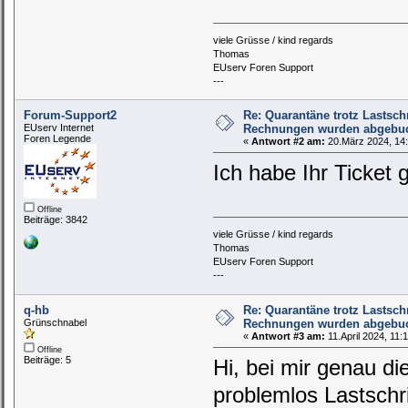
viele Grüsse / kind regards
Thomas
EUserv Foren Support
---
Forum-Support2
Re: Quarantäne trotz Lastschri
EUserv Internet
Rechnungen wurden abgebu
Foren Legende
«
Antwort #2 am:
20.März 2024, 14:
Ich habe Ihr Ticket
Offline
Beiträge: 3842
viele Grüsse / kind regards
Thomas
EUserv Foren Support
---
q-hb
Re: Quarantäne trotz Lastschri
Grünschnabel
Rechnungen wurden abgebu
«
Antwort #3 am:
11.April 2024, 11:
Offline
Beiträge: 5
Hi, bei mir genau d
problemlos Lastschr