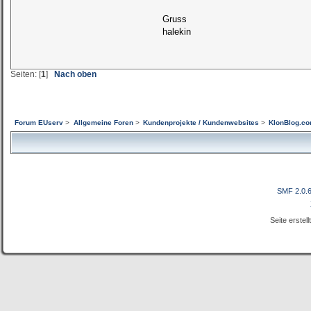
Gruss
halekin
Seiten: [
1
]
Nach oben
Forum EUserv
>
Allgemeine Foren
>
Kundenprojekte / Kundenwebsites
>
KlonBlog.co
SMF 2.0.
Seite erstel