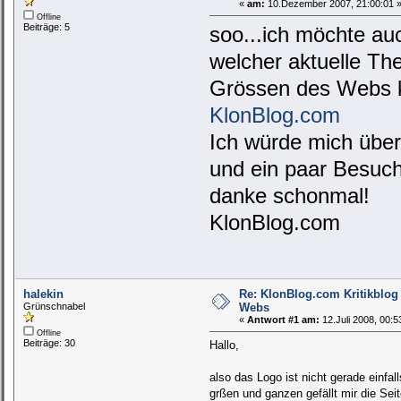
«
am:
10.Dezember 2007, 21:00:01 
Offline
Beiträge: 5
soo...ich möchte auc
welcher aktuelle Th
Grössen des Webs k
KlonBlog.com
Ich würde mich übe
und ein paar Besuch
danke schonmal!
KlonBlog.com
halekin
Re: KlonBlog.com Kritikblog
Grünschnabel
Webs
«
Antwort #1 am:
12.Juli 2008, 00:5
Offline
Beiträge: 30
Hallo,
also das Logo ist nicht gerade einfa
grßen und ganzen gefällt mir die Sei