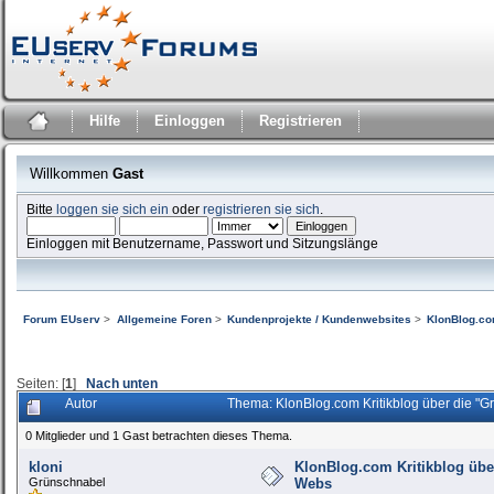
Hilfe
Einloggen
Registrieren
Willkommen
Gast
Bitte
loggen sie sich ein
oder
registrieren sie sich
.
Einloggen mit Benutzername, Passwort und Sitzungslänge
Forum EUserv
>
Allgemeine Foren
>
Kundenprojekte / Kundenwebsites
>
KlonBlog.co
Seiten: [
1
]
Nach unten
Autor
Thema: KlonBlog.com Kritikblog über die "
0 Mitglieder und 1 Gast betrachten dieses Thema.
kloni
KlonBlog.com Kritikblog übe
Grünschnabel
Webs