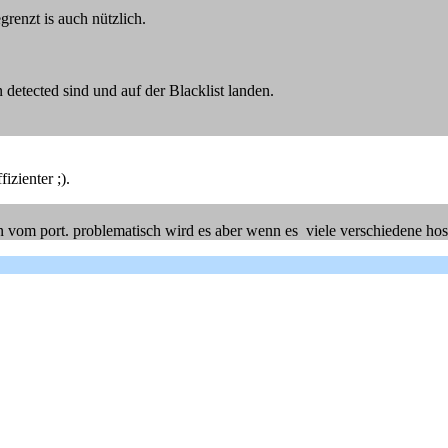
renzt is auch nützlich.
n detected sind und auf der Blacklist landen.
izienter ;).
rn vom port. problematisch wird es aber wenn es viele verschiedene host