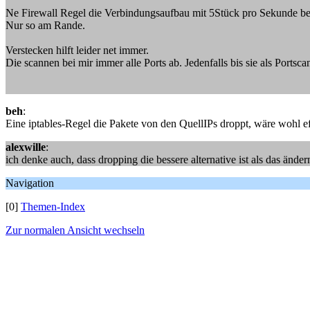
Ne Firewall Regel die Verbindungsaufbau mit 5Stück pro Sekunde beg
Nur so am Rande.
Verstecken hilft leider net immer.
Die scannen bei mir immer alle Ports ab. Jedenfalls bis sie als Portsca
beh
:
Eine iptables-Regel die Pakete von den QuellIPs droppt, wäre wohl eff
alexwille
:
ich denke auch, dass dropping die bessere alternative ist als das ände
Navigation
[0]
Themen-Index
Zur normalen Ansicht wechseln