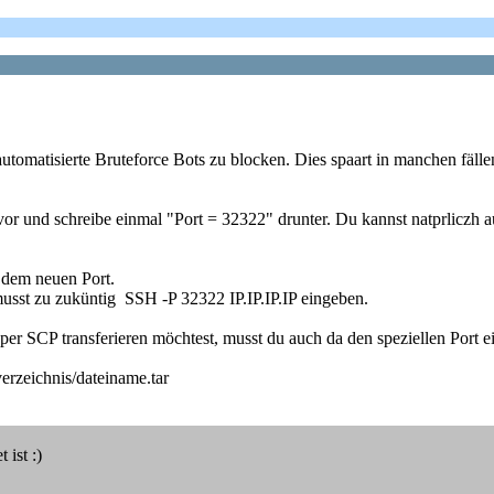
tomatisierte Bruteforce Bots zu blocken. Dies spaart in manchen fällen
davor und schreibe einmal "Port = 32322" drunter. Du kannst natprliczh 
t dem neuen Port.
musst zu zuküntig SSH -P 32322 IP.IP.IP.IP eingeben.
er SCP transferieren möchtest, musst du auch da den speziellen Port e
erzeichnis/dateiname.tar
 ist :)