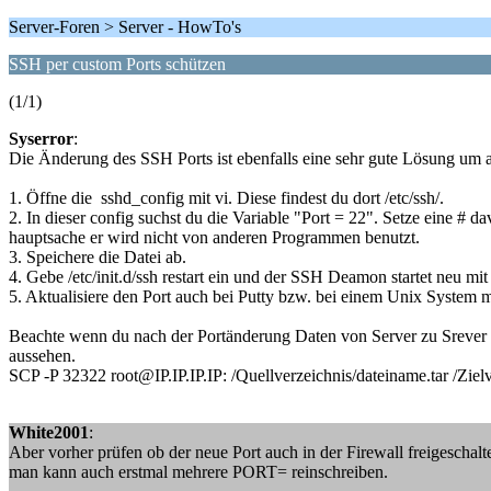
Server-Foren > Server - HowTo's
SSH per custom Ports schützen
(1/1)
Syserror
:
Die Änderung des SSH Ports ist ebenfalls eine sehr gute Lösung um au
1. Öffne die sshd_config mit vi. Diese findest du dort /etc/ssh/.
2. In dieser config suchst du die Variable "Port = 22". Setze eine # 
hauptsache er wird nicht von anderen Programmen benutzt.
3. Speichere die Datei ab.
4. Gebe /etc/init.d/ssh restart ein und der SSH Deamon startet neu mi
5. Aktualisiere den Port auch bei Putty bzw. bei einem Unix System 
Beachte wenn du nach der Portänderung Daten von Server zu Srever p
aussehen.
SCP -P 32322 root@IP.IP.IP.IP: /Quellverzeichnis/dateiname.tar /Zielv
White2001
:
Aber vorher prüfen ob der neue Port auch in der Firewall freigeschaltet
man kann auch erstmal mehrere PORT= reinschreiben.