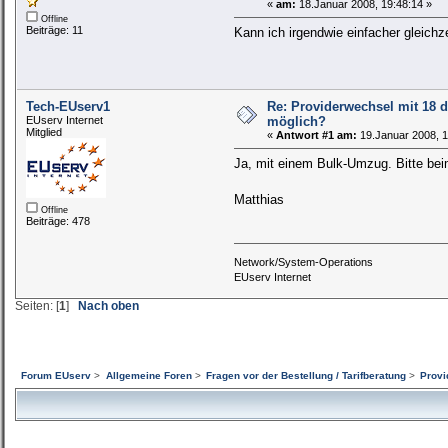
«
am:
18.Januar 2008, 19:48:14 »
Offline
Beiträge: 11
Kann ich irgendwie einfacher gleich
Tech-EUserv1
Re: Providerwechsel mit 18 
EUserv Internet
möglich?
Mitglied
«
Antwort #1 am:
19.Januar 2008, 1
Ja, mit einem Bulk-Umzug. Bitte bei
Matthias
Offline
Beiträge: 478
Network/System-Operations
EUserv Internet
Seiten: [
1
]
Nach oben
Forum EUserv
>
Allgemeine Foren
>
Fragen vor der Bestellung / Tarifberatung
>
Provi