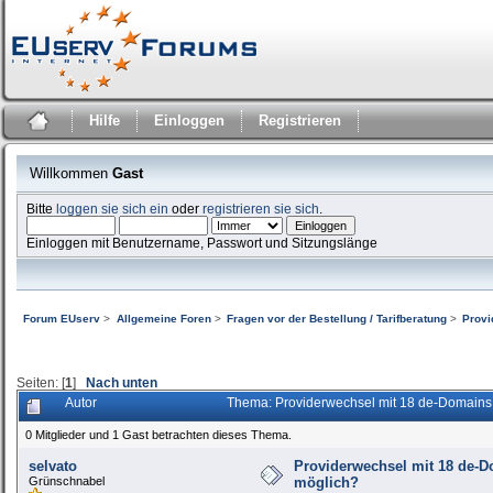
Hilfe
Einloggen
Registrieren
Willkommen
Gast
Bitte
loggen sie sich ein
oder
registrieren sie sich
.
Einloggen mit Benutzername, Passwort und Sitzungslänge
Forum EUserv
>
Allgemeine Foren
>
Fragen vor der Bestellung / Tarifberatung
>
Provi
Seiten: [
1
]
Nach unten
Autor
Thema: Providerwechsel mit 18 de-Domains
0 Mitglieder und 1 Gast betrachten dieses Thema.
selvato
Providerwechsel mit 18 de-D
Grünschnabel
möglich?