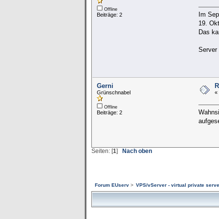
Offline
Im Sept
Beiträge: 2
19. Okt
Das ka
Server
Gerni
R
Grünschnabel
«
Offline
Wahnsi
Beiträge: 2
aufgese
Seiten: [
1
]
Nach oben
Forum EUserv
>
VPS/vServer - virtual private serve