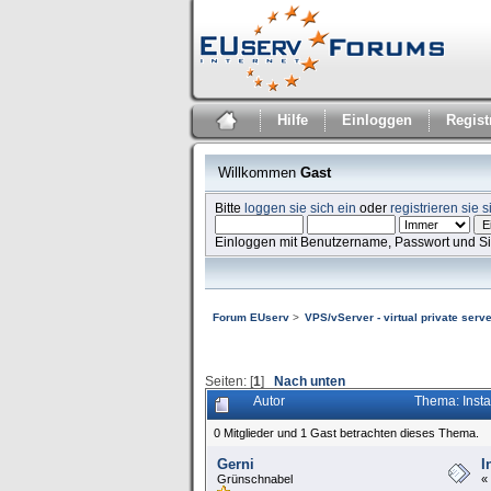
Hilfe
Einloggen
Regist
Willkommen
Gast
Bitte
loggen sie sich ein
oder
registrieren sie s
Einloggen mit Benutzername, Passwort und S
Forum EUserv
>
VPS/vServer - virtual private serve
Seiten: [
1
]
Nach unten
Autor
Thema: Insta
0 Mitglieder und 1 Gast betrachten dieses Thema.
Gerni
I
Grünschnabel
«