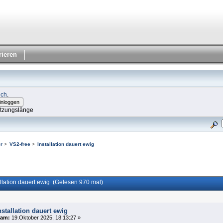
rieren
ich
.
itzungslänge
r
>
VS2-free
>
Installation dauert ewig
llation dauert ewig (Gelesen 970 mal)
nstallation dauert ewig
am:
19.Oktober 2025, 18:13:27 »