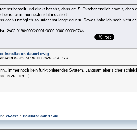
ember bestellt und direkt bezahlt, dann am 5. Oktober endlich soweit, dass e
ober ist er immer noch nicht installiert.
nn doch unmöglich so unfassbar lange dauern. Sowas habe ich noch nicht erl
 ist: 2a02:0180:0006:0001:0000:0000:0000:074b
e: Installation dauert ewig
Antwort #1 am:
31.Oktober 2025, 22:31:47 »
nn.. immer noch kein funktionierendes System. Langsam aber sicher schleicht
ssen zu sein :-(
r
>
VS2-free
>
Installation dauert ewig