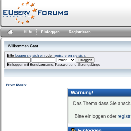
Hilfe
Einloggen
Registrieren
Willkommen
Gast
Bitte
loggen sie sich ein
oder
registrieren sie sich
.
Einloggen mit Benutzername, Passwort und Sitzungslänge
Forum EUserv
Warnung!
Das Thema dass Sie anschaue
Bitte einloggen oder
regist
Einloggen