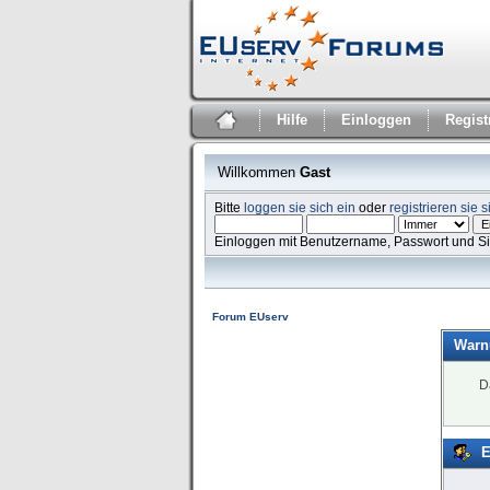
Hilfe
Einloggen
Regist
Willkommen
Gast
Bitte
loggen sie sich ein
oder
registrieren sie s
Einloggen mit Benutzername, Passwort und S
Forum EUserv
Warn
D
E