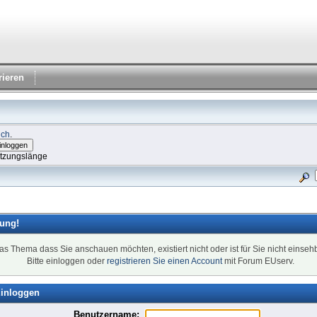
rieren
ich
.
itzungslänge
ung!
as Thema dass Sie anschauen möchten, existiert nicht oder ist für Sie nicht einsehb
Bitte einloggen oder
registrieren Sie einen Account
mit Forum EUserv.
inloggen
Benutzername: