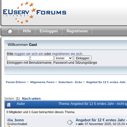
Hilfe
Einloggen
Registrieren
Willkommen
Gast
Bitte
loggen sie sich ein
oder
registrieren sie sich
.
Einloggen mit Benutzername, Passwort und Sitzungslänge
Forum EUserv
>
Allgemeine Foren
>
Gutschein - Ecke
>
Angebot für 12 € erstes Jahr -
Seiten: [
1
]
Nach unten
Autor
Thema: Angebot für 12 € erstes Jahr - nicht
0 Mitglieder und 1 Gast betrachten dieses Thema.
ilia_bonn
Angebot für 12 € erstes Jahr 
Grünschnabel
«
am:
07.November 2025, 02:15:24 