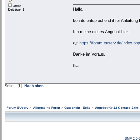
Offline
Hallo,
Beiträge: 1
konnte entsprechend ihrer Anleitung
Ich meine dieses Angebot hier:
👉
https://forum.euserv.de/index.php
Danke im Voraus,
Ilia
Seiten: [
1
]
Nach oben
Forum EUserv
>
Allgemeine Foren
>
Gutschein - Ecke
>
Angebot für 12 € erstes Jahr -
SMF 2.0.