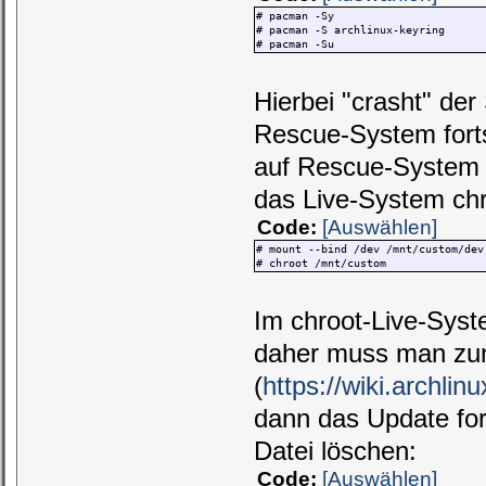
# pacman -Sy
# pacman -S archlinux-keyring
# pacman -Su
Hierbei "crasht" de
Rescue-System fort
auf Rescue-System u
das Live-System ch
Code:
[Auswählen]
# mount --bind /dev /mnt/custom/dev
# chroot /mnt/custom
Im chroot-Live-Syst
daher muss man zun
(
https://wiki.archli
dann das Update for
Datei löschen:
Code:
[Auswählen]