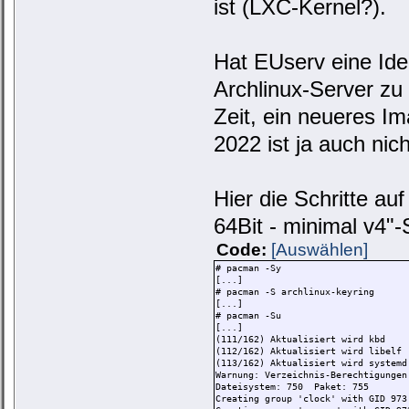
ist (LXC-Kernel?).
Hat EUserv eine Id
Archlinux-Server zu
Zeit, ein neueres Im
2022 ist ja auch nic
Hier die Schritte auf
64Bit - minimal v4"
Code:
[Auswählen]
# pacman -Sy
[...]
# pacman -S archlinux-keyring
[...]
# pacman -Su
[...]
(111/162) Aktualisier
(112/162) Aktualisier
(113/162) Aktualisier
Warnung: Verzeichnis-Berechtigungen
Dateisystem: 750 Paket: 755
Creating group 'clock' with GID 973