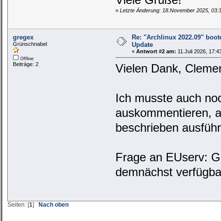
«
Letzte Änderung: 18.November 2025, 03:
gregex
Re: "Archlinux 2022.09" boot
Grünschnabel
Update
«
Antwort #2 am:
11.Juli 2026, 17:4
Offline
Beiträge: 2
Vielen Dank, Clement
Ich musste auch noc
auskommentieren, ab
beschrieben ausführ
Frage an EUserv: Gi
demnächst verfügb
Seiten: [
1
]
Nach oben