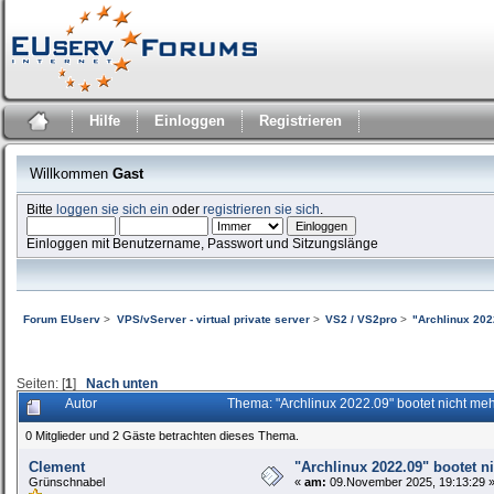
Hilfe
Einloggen
Registrieren
Willkommen
Gast
Bitte
loggen sie sich ein
oder
registrieren sie sich
.
Einloggen mit Benutzername, Passwort und Sitzungslänge
Forum EUserv
>
VPS/vServer - virtual private server
>
VS2 / VS2pro
>
"Archlinux 202
Seiten: [
1
]
Nach unten
Autor
Thema: "Archlinux 2022.09" bootet nicht m
0 Mitglieder und 2 Gäste betrachten dieses Thema.
Clement
"Archlinux 2022.09" bootet n
Grünschnabel
«
am:
09.November 2025, 19:13:29 