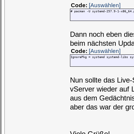
Code:
[Auswählen]
# pacman -U systemd-257.9-1-x86_64.
Dann noch eben dies
beim nächsten Updat
Code:
[Auswählen]
IgnorePkg = systemd systemd-libs sy
Nun sollte das Live
vServer wieder auf 
aus dem Gedächtnis, 
aber das war der gro
Viele Grüße!