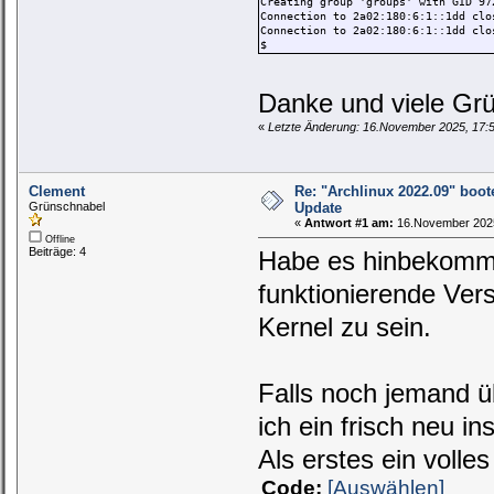
Creating group 'groups' with GID 97
Connection to 2a02:180:6:1::1dd clo
Connection to 2a02:180:6:1::1dd clo
$
Danke und viele Gr
«
Letzte Änderung: 16.November 2025, 17:
Clement
Re: "Archlinux 2022.09" boot
Grünschnabel
Update
«
Antwort #1 am:
16.November 2025
Offline
Beiträge: 4
Habe es hinbekommen
funktionierende Vers
Kernel zu sein.
Falls noch jemand ü
ich ein frisch neu in
Als erstes ein voll
Code:
[Auswählen]