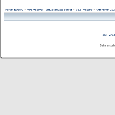
Forum EUserv
>
VPS/vServer - virtual private server
>
VS2 / VS2pro
>
"Archlinux 202
SMF 2.0.
Seite erstel