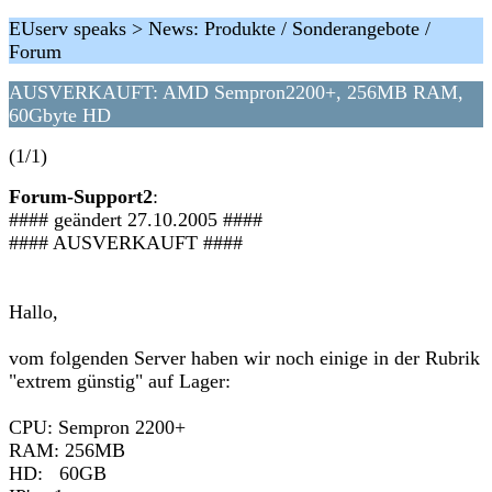
EUserv speaks > News: Produkte / Sonderangebote /
Forum
AUSVERKAUFT: AMD Sempron2200+, 256MB RAM,
60Gbyte HD
(1/1)
Forum-Support2
:
#### geändert 27.10.2005 ####
#### AUSVERKAUFT ####
Hallo,
vom folgenden Server haben wir noch einige in der Rubrik
"extrem günstig" auf Lager:
CPU: Sempron 2200+
RAM: 256MB
HD: 60GB