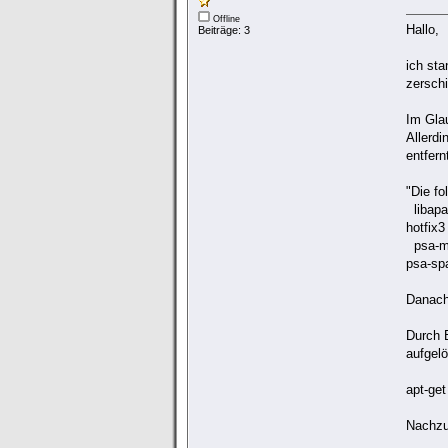
Offline
Hallo,
Beiträge: 3
ich st
zersch
Im Glau
Allerd
entfern
"Die f
libapa
hotfix3
psa-mi
psa-sp
Danach
Durch 
aufgelö
apt-get
Nachzu