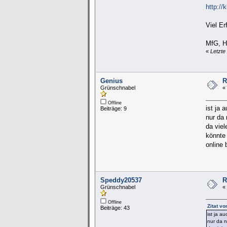
http://
Viel Er
MfG, H
«
Letzte
Genius
R
Grünschnabel
«
Offline
ist ja
Beiträge: 9
nur da 
da viel
könnte 
online 
Speddy20537
R
Grünschnabel
«
Offline
Zitat v
Beiträge: 43
ist ja a
nur da n