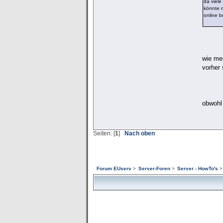
da viele
könnte m
online b
wie mei
vorher 
obwohl 
Seiten: [
1
]
Nach oben
Forum EUserv
>
Server-Foren
>
Server - HowTo's
>