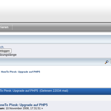
rieren
ich
.
itzungslänge
HowTo Plesk: Upgrade auf PHP5
o Plesk: Upgrade auf PHP5 (Gelesen 22034 mal)
owTo Plesk: Upgrade auf PHP5
am:
10.November 2008, 17:31:51 »