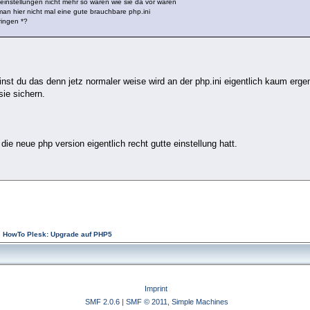
 einstellungen nicht mehr so waren wie sie da vor waren
an hier nicht mal eine gute brauchbare php.ini
ringen *?
nst du das denn jetz normaler weise wird an der php.ini eigentlich kaum erg
sie sichern.
die neue php version eigentlich recht gutte einstellung hatt.
HowTo Plesk: Upgrade auf PHP5
Imprint
SMF 2.0.6
|
SMF © 2011
,
Simple Machines