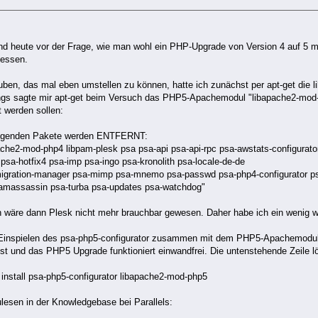
and heute vor der Frage, wie man wohl ein PHP-Upgrade von Version 4 auf 5 
iessen.
ben, das mal eben umstellen zu können, hatte ich zunächst per apt-get die lib
ings sagte mir apt-get beim Versuch das PHP5-Apachemodul "libapache2-mod-
t werden sollen:
olgenden Pakete werden ENTFERNT:
che2-mod-php4 libpam-plesk psa psa-api psa-api-rpc psa-awstats-configurat
 psa-hotfix4 psa-imp psa-ingo psa-kronolith psa-locale-de-de
gration-manager psa-mimp psa-mnemo psa-passwd psa-php4-configurator psa-
amassassin psa-turba psa-updates psa-watchdog"
 wäre dann Plesk nicht mehr brauchbar gewesen. Daher habe ich ein wenig we
Einspielen des psa-php5-configurator zusammen mit dem PHP5-Apachemodul 
st und das PHP5 Upgrade funktioniert einwandfrei. Die untenstehende Zeile l
 install psa-php5-configurator libapache2-mod-php5
lesen in der Knowledgebase bei Parallels: