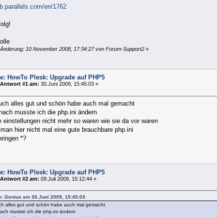
kb.parallels.com/en/1762
folg!
olle
 Änderung: 10.November 2008, 17:34:27 von Forum-Support2
»
e: HowTo Plesk: Upgrade auf PHP5
Antwort #1 am:
30.Juni 2009, 15:45:03 »
 auch alles gut und schön habe auch mal gemacht
nach musste ich die php.ini ändern
e einstellungen nicht mehr so waren wie sie da vor waren
man hier nicht mal eine gute brauchbare php.ini
bringen *?
e: HowTo Plesk: Upgrade auf PHP5
Antwort #2 am:
09.Juli 2009, 15:12:44 »
on: Genius am 30.Juni 2009, 15:45:03
uch alles gut und schön habe auch mal gemacht
ach musste ich die php.ini ändern