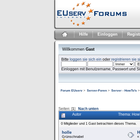
Hilfe
Einloggen
Regist
Willkommen
Gast
Bitte
loggen sie sich ein
oder
registrieren sie s
Einloggen mit Benutzername, Passwort und S
Forum EUserv
>
Server-Foren
>
Server - HowTo's
>
Seiten: [
1
]
Nach unten
Autor
Thema: HowT
0 Mitglieder und 1 Gast betrachten dieses Thema.
holle
H
Grünschnabel
«