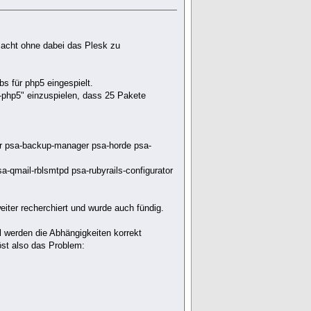
macht ohne dabei das Plesk zu
s für php5 eingespielt.
php5" einzuspielen, dass 25 Pakete
or psa-backup-manager psa-horde psa-
qmail-rblsmtpd psa-rubyrails-configurator
iter recherchiert und wurde auch fündig.
werden die Abhängigkeiten korrekt
öst also das Problem: