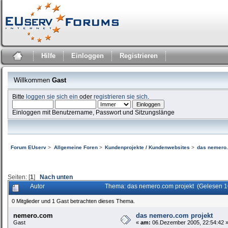
Hilfe
Einloggen
Registrieren
Willkommen
Gast
Bitte
loggen sie sich ein
oder
registrieren sie sich
.
Einloggen mit Benutzername, Passwort und Sitzungslänge
Forum EUserv
>
Allgemeine Foren
>
Kundenprojekte / Kundenwebsites
>
das nemero.
Seiten: [
1
]
Nach unten
Autor
Thema: das nemero.com projekt (Gelesen 1
0 Mitglieder und 1 Gast betrachten dieses Thema.
nemero.com
das nemero.com projekt
Gast
«
am:
06.Dezember 2005, 22:54:42 