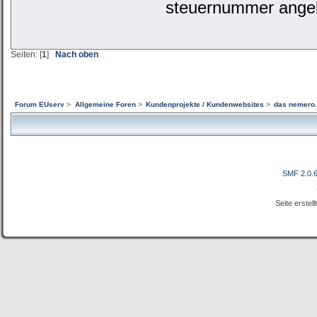
steuernummer ange
Seiten: [
1
]
Nach oben
Forum EUserv
>
Allgemeine Foren
>
Kundenprojekte / Kundenwebsites
>
das nemero.
SMF 2.0.
Seite erstel