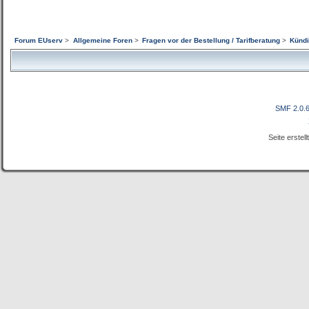
Forum EUserv
>
Allgemeine Foren
>
Fragen vor der Bestellung / Tarifberatung
>
Kündi
SMF 2.0.
Seite erstel