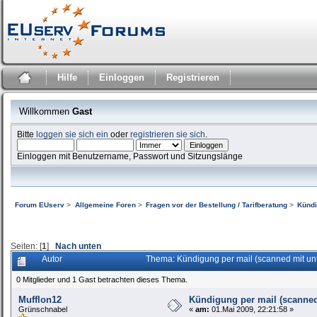
Hilfe
Einloggen
Registrieren
Willkommen
Gast
Bitte
loggen sie sich ein
oder
registrieren sie sich
.
Einloggen mit Benutzername, Passwort und Sitzungslänge
Forum EUserv
>
Allgemeine Foren
>
Fragen vor der Bestellung / Tarifberatung
>
Kündi
Seiten: [
1
]
Nach unten
Autor
Thema: Kündigung per mail (scanned mit unt
0 Mitglieder und 1 Gast betrachten dieses Thema.
Mufflon12
Kündigung per mail (scanned 
Grünschnabel
«
am:
01.Mai 2009, 22:21:58 »