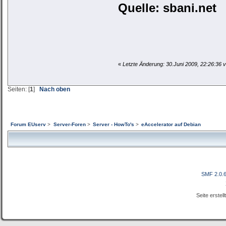
Quelle: sbani.net
«
Letzte Änderung: 30.Juni 2009, 22:26:36
Seiten: [
1
]
Nach oben
Forum EUserv
>
Server-Foren
>
Server - HowTo's
>
eAccelerator auf Debian
SMF 2.0.
Seite erstel