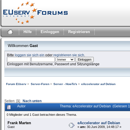
Hilfe
Einloggen
Registrieren
Willkommen
Gast
Bitte
loggen sie sich ein
oder
registrieren sie sich
.
Einloggen mit Benutzername, Passwort und Sitzungslänge
Forum EUserv
>
Server-Foren
>
Server - HowTo's
>
eAccelerator auf Debian
Seiten: [
1
]
Nach unten
Autor
Thema: eAccelerator auf Debian (Gelesen 
0 Mitglieder und 1 Gast betrachten dieses Thema.
Frank Marten
eAccelerator auf Debian
Gast
«
am:
30.Juni 2009, 14:48:17 »