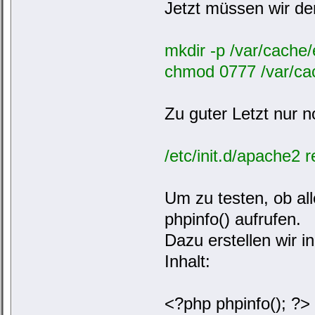
Jetzt müssen wir d
mkdir -p /var/cache/
chmod 0777 /var/ca
Zu guter Letzt nur 
/etc/init.d/apache2 r
Um zu testen, ob all
phpinfo() aufrufen.
Dazu erstellen wir i
Inhalt:
<?php phpinfo(); ?>