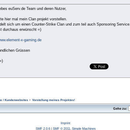
liebes euServ.de Team und deren Nutzer,
lte hier mal mein Clan projekt vorstellen.
delt sich um einen Counter-Strike Clan und zum teil auch Sponsoring Service
ist durchaus erwünscht =)
/www.element-x-gaming.de
eundlichen Grüssen
=)
e / Kundenwebsites
>
Vorstellung meines Projektes!
Gehe zu:
Imprint
SMF 2.0.6
|
SMF © 2011
,
Simple Machines