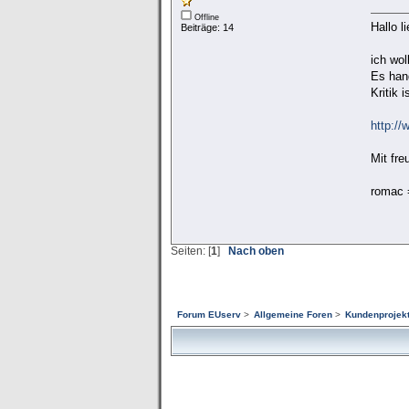
Offline
Hallo 
Beiträge: 14
ich wol
Es han
Kritik 
http:/
Mit fr
romac 
Seiten: [
1
]
Nach oben
Forum EUserv
>
Allgemeine Foren
>
Kundenprojekt