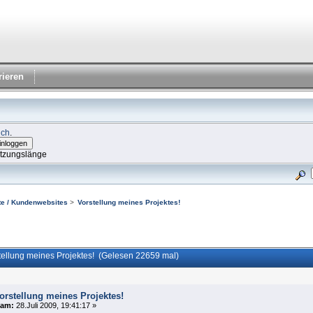
rieren
ich
.
itzungslänge
e / Kundenwebsites
>
Vorstellung meines Projektes!
ellung meines Projektes! (Gelesen 22659 mal)
orstellung meines Projektes!
am:
28.Juli 2009, 19:41:17 »