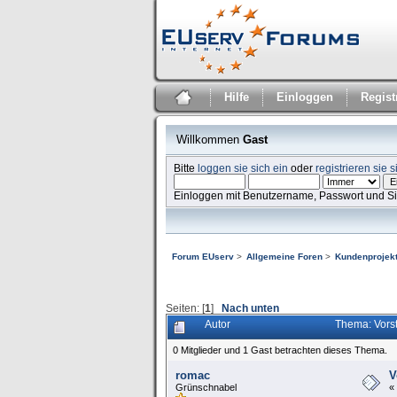
Hilfe
Einloggen
Regist
Willkommen
Gast
Bitte
loggen sie sich ein
oder
registrieren sie s
Einloggen mit Benutzername, Passwort und S
Forum EUserv
>
Allgemeine Foren
>
Kundenprojekt
Seiten: [
1
]
Nach unten
Autor
Thema: Vorst
0 Mitglieder und 1 Gast betrachten dieses Thema.
romac
V
Grünschnabel
«