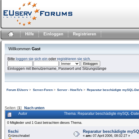
Hilfe
Einloggen
Registrieren
Willkommen
Gast
Bitte
loggen sie sich ein
oder
registrieren sie sich
.
Einloggen mit Benutzername, Passwort und Sitzungslänge
Forum EUserv
>
Server-Foren
>
Server - HowTo's
>
Reparatur beschädigte mySQL-Da
Seiten: [
1
]
Nach unten
Autor
Thema: Reparatur beschädigte mySQL-Date
0 Mitglieder und 1 Gast betrachten dieses Thema.
fischi
Reparatur beschädigte mySQ
Grünschnabel
«
am:
07.April 2006, 08:02:27 »