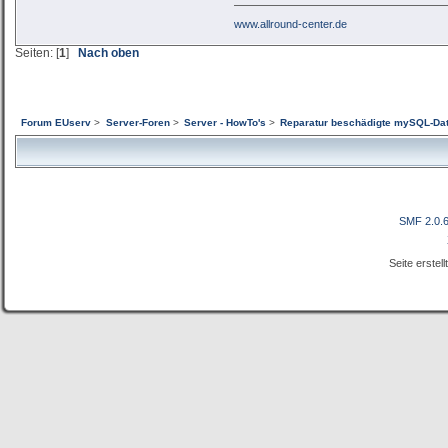
www.allround-center.de
Seiten: [
1
]
Nach oben
Forum EUserv
>
Server-Foren
>
Server - HowTo's
>
Reparatur beschädigte mySQL-Da
SMF 2.0.
Seite erstel