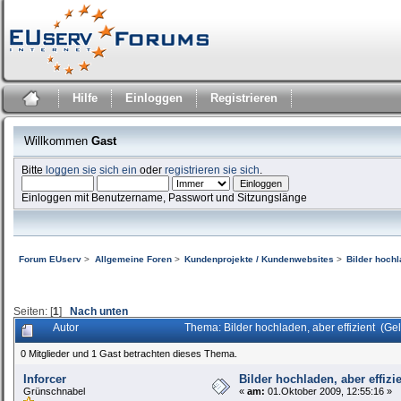
Hilfe
Einloggen
Registrieren
Willkommen
Gast
Bitte
loggen sie sich ein
oder
registrieren sie sich
.
Einloggen mit Benutzername, Passwort und Sitzungslänge
Forum EUserv
>
Allgemeine Foren
>
Kundenprojekte / Kundenwebsites
>
Bilder hochl
Seiten: [
1
]
Nach unten
Autor
Thema: Bilder hochladen, aber effizient (G
0 Mitglieder und 1 Gast betrachten dieses Thema.
Inforcer
Bilder hochladen, aber effizi
Grünschnabel
«
am:
01.Oktober 2009, 12:55:16 »