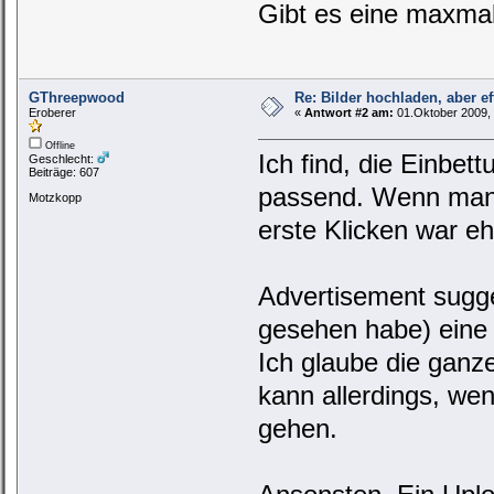
Gibt es eine maxmal
GThreepwood
Re: Bilder hochladen, aber ef
Eroberer
«
Antwort #2 am:
01.Oktober 2009, 
Offline
Ich find, die Einbe
Geschlecht:
Beiträge: 607
passend. Wenn man s
Motzkopp
erste Klicken war e
Advertisement sugger
gesehen habe) eine
Ich glaube die ganz
kann allerdings, wen
gehen.