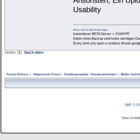
Ansonsten, Ein Uploa
Usability
Meine vServer Beta Erfahrungen
kostenloser BETA Server = YGWYPF
Daten ohne Backup sind keine wichtigen Da
Every time you open a useless thread google c
Seiten: [
1
]
Nach oben
Forum EUserv
>
Allgemeine Foren
>
Kundenprojekte / Kundenwebsites
>
Bilder hochl
SMF 2.0.
Seite erstel