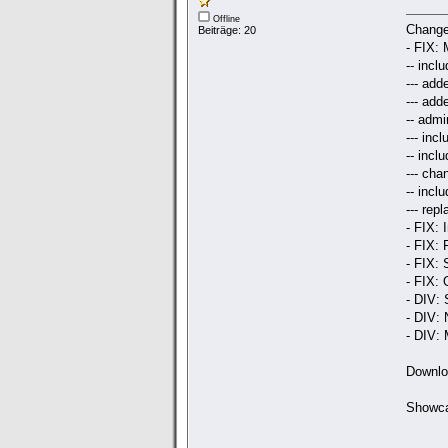
Offline
Change
Beiträge: 20
- FIX: 
-- incl
--- add
--- add
-- admi
--- inc
-- inc
--- ch
-- inc
--- rep
- FIX: 
- FIX: 
- FIX: 
- FIX:
- DIV:
- DIV:
- DIV: 
Downl
Showc