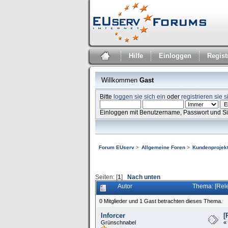
Hilfe
Einloggen
Regist
Willkommen
Gast
Bitte
loggen sie sich ein
oder
registrieren sie s
Einloggen mit Benutzername, Passwort und S
Forum EUserv
>
Allgemeine Foren
>
Kundenprojekt
Seiten: [
1
]
Nach unten
Autor
Thema: [Rel
0 Mitglieder und 1 Gast betrachten dieses Thema.
Inforcer
[
Grünschnabel
«