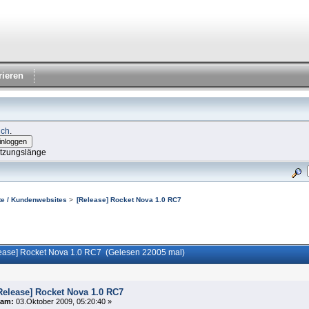
rieren
ich
.
itzungslänge
e / Kundenwebsites
>
[Release] Rocket Nova 1.0 RC7
ease] Rocket Nova 1.0 RC7 (Gelesen 22005 mal)
Release] Rocket Nova 1.0 RC7
am:
03.Oktober 2009, 05:20:40 »