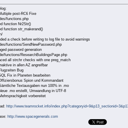
log:
Multiple post-RC6 Fixe
udes/functions.php
ed function Nr2Str()
ed function str_makerand()
n/
luded a check before writing to log file to avoid warnings
ludes/functions/SendNewPassword.php
anged password generation
lude/functions/ResearchBuildingsPage.php
laced all strchr checks with one preg_match
Inaktive in allen AZ angreifbar
Flugzeiten Bug
SQL Fix in Planeten bearbeiten
 Offiziersbonus Spion und Kommandant
 Sämtliche Textausgaben nun 100% in .mo
 Neue .mo erstellt, Umwandlung in UTF-8
Mehrsprachigkeit vorbereitet
oad:
http://www.teamrocket.info/index.php?categoryid=9&p13_sectionid=3&p13
ase:
http://www.spacegenerals.com