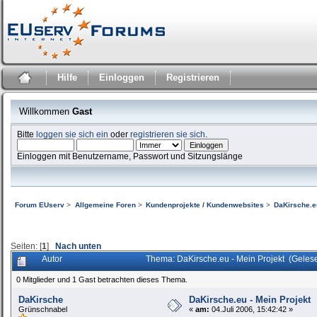
Hilfe
Einloggen
Registrieren
Willkommen
Gast
Bitte
loggen sie sich ein
oder
registrieren sie sich
.
Einloggen mit Benutzername, Passwort und Sitzungslänge
Forum EUserv
>
Allgemeine Foren
>
Kundenprojekte / Kundenwebsites
>
DaKirsche.eu
Seiten: [
1
]
Nach unten
Autor
Thema: DaKirsche.eu - Mein Projekt (Geles
0 Mitglieder und 1 Gast betrachten dieses Thema.
DaKirsche
DaKirsche.eu - Mein Projekt
Grünschnabel
«
am:
04.Juli 2006, 15:42:42 »