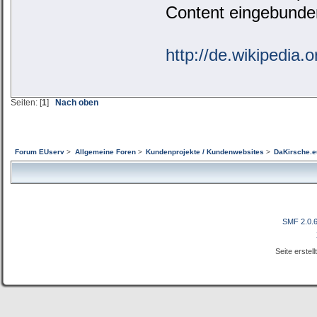
Content eingebunden
http://de.wikipedia.
Seiten: [
1
]
Nach oben
Forum EUserv
>
Allgemeine Foren
>
Kundenprojekte / Kundenwebsites
>
DaKirsche.eu
SMF 2.0.
Seite erstel