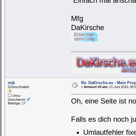
Einfach mal anschau
Mfg
DaKirsche
mjk
Re: DaKirsche.eu - Mein Proj
Grünschnabel
«
Antwort #3 am:
21.Juni 2010, 00:
Offline
Oh, eine Seite ist n
Geschlecht:
Beiträge: 17
Falls es dich noch ju
Umlautfehler fix