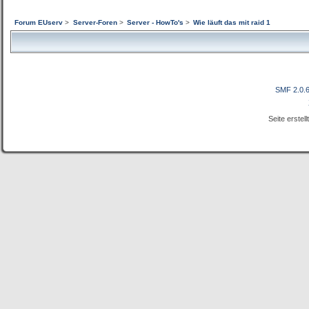
Forum EUserv
>
Server-Foren
>
Server - HowTo's
>
Wie läuft das mit raid 1
SMF 2.0.
Seite erstel