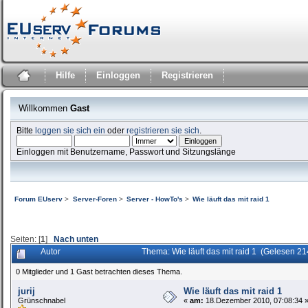
Hilfe
Einloggen
Registrieren
Willkommen
Gast
Bitte
loggen sie sich ein
oder
registrieren sie sich
.
Einloggen mit Benutzername, Passwort und Sitzungslänge
Forum EUserv
>
Server-Foren
>
Server - HowTo's
>
Wie läuft das mit raid 1
Seiten: [
1
]
Nach unten
Autor
Thema: Wie läuft das mit raid 1 (Gelesen 2
0 Mitglieder und 1 Gast betrachten dieses Thema.
jurij
Wie läuft das mit raid 1
Grünschnabel
«
am:
18.Dezember 2010, 07:08:34 