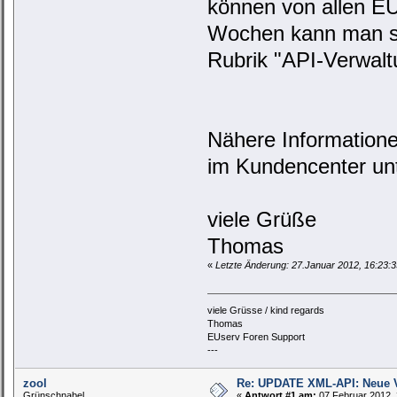
können von allen EU
Wochen kann man si
Rubrik "API-Verwaltu
Nähere Informatione
im Kundencenter un
viele Grüße
Thomas
«
Letzte Änderung: 27.Januar 2012, 16:23:3
viele Grüsse / kind regards
Thomas
EUserv Foren Support
---
zool
Re: UPDATE XML-API: Neue V
Grünschnabel
«
Antwort #1 am:
07.Februar 2012, 