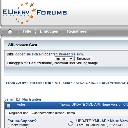
Hilfe
Einloggen
Registrieren
Willkommen
Gast
Bitte
loggen sie sich ein
oder
registrieren sie sich
.
Einloggen mit Benutzername, Passwort und Sitzungslänge
Forum EUserv
>
Reseller-Foren
>
Alle Themen
>
UPDATE XML-API: Neue Version 0.5.
Seiten: [
1
]
Nach unten
Autor
Thema: UPDATE XML-API: Neue Version 0.5
0 Mitglieder und 1 Gast betrachten dieses Thema.
Forum-Support2
UPDATE XML-API: Neue Versi
EUserv Internet
«
am:
19.Januar 2012, 16:29:43 »