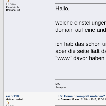
Offline
Hallo,
Geschlecht:
Beiträge: 33
welche einstellunge
domain auf eine and
ich hab das schon u
aber die seite lädt 
"www" davor haben 
MfG
Jimmyde
razor1986
Re: Domain komplett umleiten?
Grünschnabel
«
Antwort #1 am:
24.März 2012, 11:30:1