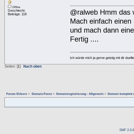
Offline
@ralweb Hmm das was
Geschlecht:
Beiträge: 118
Mach einfach einen 
und mach dann eine
Fertig ....
Ich würde mich ja gerne geistig mit dir duelli
Seiten: [
1
]
Nach oben
Forum EUserv
>
Domain-Foren
>
Domainregistrierung - Allgemein
>
Domain komplett 
SMF 2.0.