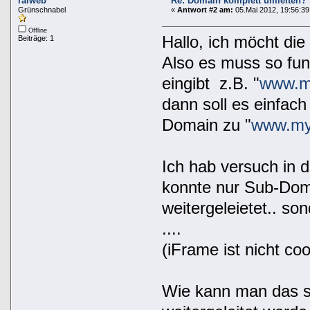
ralweb
Re: Domain komplett umleiten?
Grünschnabel
«
Antwort #2 am:
05.Mai 2012, 19:56:39
Offline
Hallo, ich möcht die 
Beiträge: 1
Also es muss so fu
eingibt z.B. "
www.m
dann soll es einfach
Domain zu "
www.my
Ich hab versuch in d
konnte nur Sub-Doma
weitergeleietet.. so
....
(iFrame ist nicht coo
Wie kann man das so