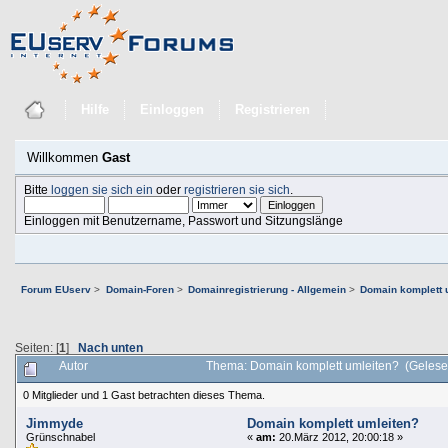
Hilfe
Einloggen
Registrieren
Willkommen
Gast
Bitte
loggen sie sich ein
oder
registrieren sie sich
.
Einloggen mit Benutzername, Passwort und Sitzungslänge
Forum EUserv
>
Domain-Foren
>
Domainregistrierung - Allgemein
>
Domain komplett 
Seiten: [
1
]
Nach unten
Autor
Thema: Domain komplett umleiten? (Gelese
0 Mitglieder und 1 Gast betrachten dieses Thema.
Jimmyde
Domain komplett umleiten?
Grünschnabel
«
am:
20.März 2012, 20:00:18 »