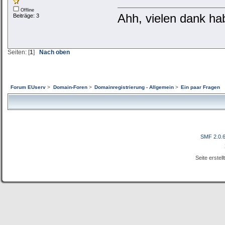
Offline
Ahh, vielen dank ha
Beiträge: 3
Seiten: [
1
]
Nach oben
Forum EUserv
>
Domain-Foren
>
Domainregistrierung - Allgemein
>
Ein paar Fragen
SMF 2.0.
Seite erstel