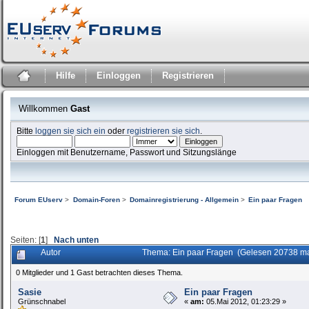
Hilfe
Einloggen
Registrieren
Willkommen
Gast
Bitte
loggen sie sich ein
oder
registrieren sie sich
.
Einloggen mit Benutzername, Passwort und Sitzungslänge
Forum EUserv
>
Domain-Foren
>
Domainregistrierung - Allgemein
>
Ein paar Fragen
Seiten: [
1
]
Nach unten
Autor
Thema: Ein paar Fragen (Gelesen 20738 ma
0 Mitglieder und 1 Gast betrachten dieses Thema.
Sasie
Ein paar Fragen
Grünschnabel
«
am:
05.Mai 2012, 01:23:29 »