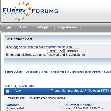
Hilfe
Einloggen
Registrieren
Willkommen
Gast
Bitte
loggen sie sich ein
oder
registrieren sie sich
.
Einloggen mit Benutzername, Passwort und Sitzungslänge
Forum EUserv
>
Allgemeine Foren
>
Fragen vor der Bestellung / Tarifberatung
>
Summ
Seiten: [
1
]
Nach unten
Autor
Thema: Summer Special? (Gelesen 15789 
0 Mitglieder und 1 Gast betrachten dieses Thema.
vatoloco
Summer Special?
Grünschnabel
«
am:
22.Juli 2012, 13:29:23 »