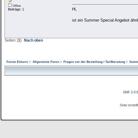
Offline
Hi,
Beiträge: 1
ist ein Summer Special Angebot ähnli
Seiten: [
1
]
Nach oben
Forum EUserv
>
Allgemeine Foren
>
Fragen vor der Bestellung / Tarifberatung
>
Summ
SMF 2.0.
Seite erstel