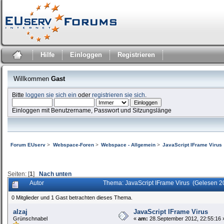
Hilfe
Einloggen
Registrieren
Willkommen
Gast
Bitte
loggen sie sich ein
oder
registrieren sie sich
.
Einloggen mit Benutzername, Passwort und Sitzungslänge
Forum EUserv
>
Webspace-Foren
>
Webspace - Allgemein
>
JavaScript IFrame Virus
Seiten: [
1
]
Nach unten
Autor
Thema: JavaScript IFrame Virus (Gelesen 2
0 Mitglieder und 1 Gast betrachten dieses Thema.
alzaj
JavaScript IFrame Virus
Grünschnabel
«
am:
28.September 2012, 22:55:16 