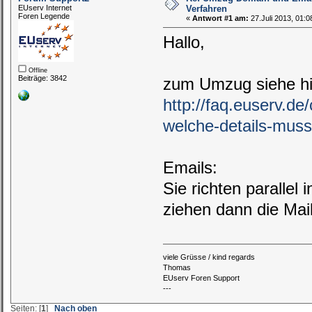
EUserv Internet
Verfahren
Foren Legende
«
Antwort #1 am:
27.Juli 2013, 01:0
Hallo,
Offline
Beiträge: 3842
zum Umzug siehe hi
http://faq.euserv.d
welche-details-mus
Emails:
Sie richten parallel
ziehen dann die Mai
viele Grüsse / kind regards
Thomas
EUserv Foren Support
---
Seiten: [
1
]
Nach oben