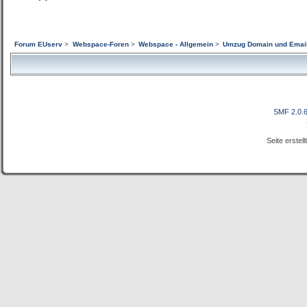
Forum EUserv
>
Webspace-Foren
>
Webspace - Allgemein
>
Umzug Domain und Email 
SMF 2.0.
Seite erstel