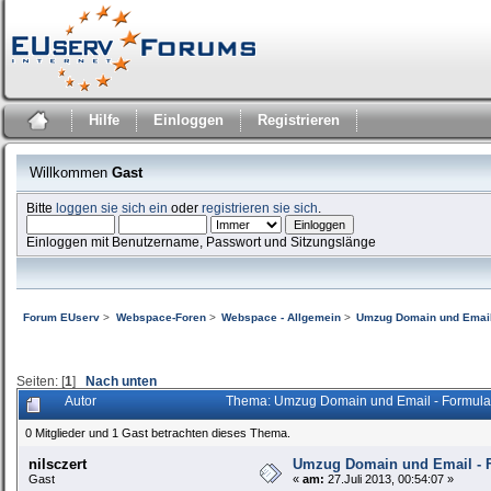
Hilfe
Einloggen
Registrieren
Willkommen
Gast
Bitte
loggen sie sich ein
oder
registrieren sie sich
.
Einloggen mit Benutzername, Passwort und Sitzungslänge
Forum EUserv
>
Webspace-Foren
>
Webspace - Allgemein
>
Umzug Domain und Email 
Seiten: [
1
]
Nach unten
Autor
Thema: Umzug Domain und Email - Formular
0 Mitglieder und 1 Gast betrachten dieses Thema.
nilsczert
Umzug Domain und Email - F
Gast
«
am:
27.Juli 2013, 00:54:07 »