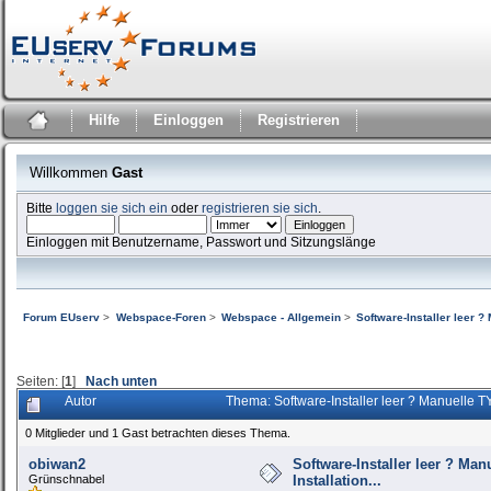
Hilfe
Einloggen
Registrieren
Willkommen
Gast
Bitte
loggen sie sich ein
oder
registrieren sie sich
.
Einloggen mit Benutzername, Passwort und Sitzungslänge
Forum EUserv
>
Webspace-Foren
>
Webspace - Allgemein
>
Software-Installer leer ?
Seiten: [
1
]
Nach unten
Autor
Thema: Software-Installer leer ? Manuelle T
0 Mitglieder und 1 Gast betrachten dieses Thema.
obiwan2
Software-Installer leer ? Man
Grünschnabel
Installation...