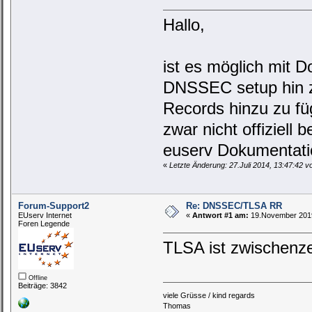
Hallo,
ist es möglich mit 
DNSSEC setup hin 
Records hinzu zu fü
zwar nicht offiziell
euserv Dokumentati
«
Letzte Änderung: 27.Juli 2014, 13:47:42 
Forum-Support2
Re: DNSSEC/TLSA RR
EUserv Internet
«
Antwort #1 am:
19.November 2019
Foren Legende
TLSA ist zwischenze
Offline
Beiträge: 3842
viele Grüsse / kind regards
Thomas