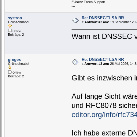
EUserv Foren Support
---
systron
Re: DNSSEC/TLSA RR
Grünschnabel
«
Antwort #2 am:
19.September 2020
Offline
Wann ist DNSSEC v
Beiträge: 2
gregex
Re: DNSSEC/TLSA RR
Grünschnabel
«
Antwort #3 am:
26.Mai 2026, 14:3
Offline
Gibt es inzwische
Beiträge: 2
Auf lange Sicht wä
und RFC8078 sicherl
editor.org/info/rfc73
Ich habe externe DN