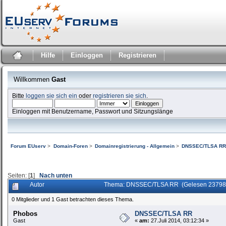
Hilfe
Einloggen
Registrieren
Willkommen
Gast
Bitte
loggen sie sich ein
oder
registrieren sie sich
.
Einloggen mit Benutzername, Passwort und Sitzungslänge
Forum EUserv
>
Domain-Foren
>
Domainregistrierung - Allgemein
>
DNSSEC/TLSA R
Seiten: [
1
]
Nach unten
Autor
Thema: DNSSEC/TLSA RR (Gelesen 23798
0 Mitglieder und 1 Gast betrachten dieses Thema.
Phobos
DNSSEC/TLSA RR
Gast
«
am:
27.Juli 2014, 03:12:34 »