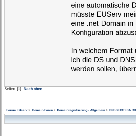
eine automatische D
müsste EUServ mein
eine .net-Domain in
Konfiguration abzus
In welchem Format 
ich die DS und DNSK
werden sollen, über
Seiten: [
1
]
Nach oben
Forum EUserv
>
Domain-Foren
>
Domainregistrierung - Allgemein
>
DNSSEC/TLSA R