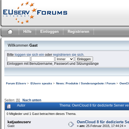
Hilfe
Einloggen
Registrieren
Willkommen
Gast
Bitte
loggen sie sich ein
oder
registrieren sie sich
.
Einloggen mit Benutzername, Passwort und Sitzungslänge
Forum EUserv
>
EUserv speaks
>
News: Produkte / Sonderangebote / Forum
>
OwnClo
Seiten: [
1
]
Nach unten
Autor
Thema: OwnCloud 8 für dedizierte Server v
0 Mitglieder und 1 Gast betrachten dieses Thema.
katjaateuserv
OwnCloud 8 für dedizierte Se
Gast
«
am:
25.Februar 2015, 17:44:24 »