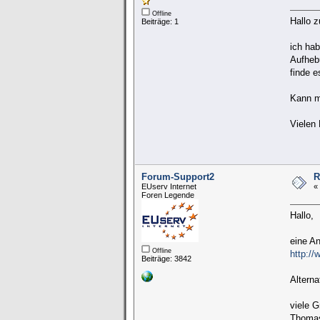
Offline
Hallo 
Beiträge: 1
ich ha
Aufhebu
finde e
Kann mi
Vielen
Forum-Support2
R
EUserv Internet
«
Foren Legende
Hallo,
eine An
Offline
http:/
Beiträge: 3842
Altern
viele G
Thoma