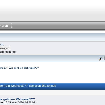
rieren
ich
.
itzungslänge
emein
>
Wie geht ein Webreset???
geht ein Webreset??? (Gelesen 16280 mal)
ie geht ein Webreset???
am:
16.Oktober 2016, 04:46:04 »