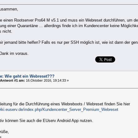
zusammen,
be einen Rootserver Pro64 M v5.1 und muss ein Webreset durchführen, um de
ng einer Quarantäne ... allerdings finde ich im Kundencenter keine Möglichk
s nicht.
r jemand bitte helfen? Falls es nur per SSH möglich ist, wie ist dann der ge
 Dank im voraus.
e: Wie geht ein Webreset???
Antwort #1 am:
16.Oktober 2016, 19:14:33 »
leitung für die Durchführung eines Webreboots / Webreset finden Sie hier
/wiki.euserv.de/index.php/Kundencenter_Server_Premium_Webreset
ativ können Sie auch die EUserv Android App nutzen.
rüße,
s