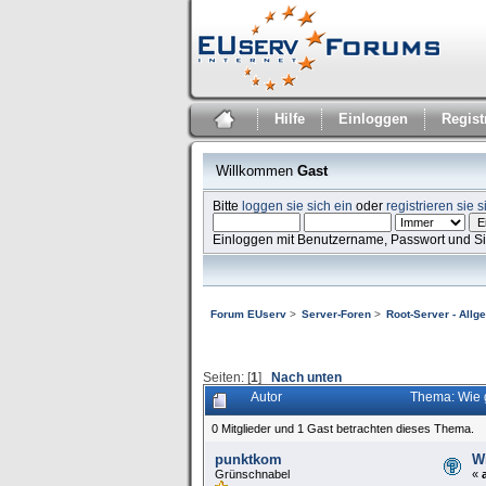
Hilfe
Einloggen
Regist
Willkommen
Gast
Bitte
loggen sie sich ein
oder
registrieren sie s
Einloggen mit Benutzername, Passwort und S
Forum EUserv
>
Server-Foren
>
Root-Server - Allg
Seiten: [
1
]
Nach unten
Autor
Thema: Wie 
0 Mitglieder und 1 Gast betrachten dieses Thema.
punktkom
W
Grünschnabel
«