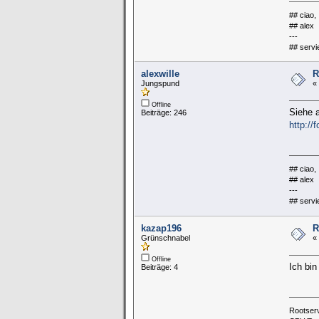
## ciao,
## alex
---
## servi
alexwille
R
Jungspund
«
Offline
Siehe 
Beiträge: 246
http://
## ciao,
## alex
---
## servi
kazap196
R
Grünschnabel
«
Offline
Ich bin
Beiträge: 4
Rootserv