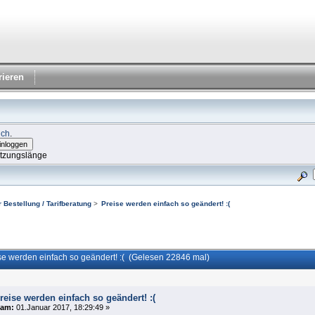
rieren
ich
.
itzungslänge
 Bestellung / Tarifberatung
>
Preise werden einfach so geändert! :(
e werden einfach so geändert! :( (Gelesen 22846 mal)
reise werden einfach so geändert! :(
am:
01.Januar 2017, 18:29:49 »