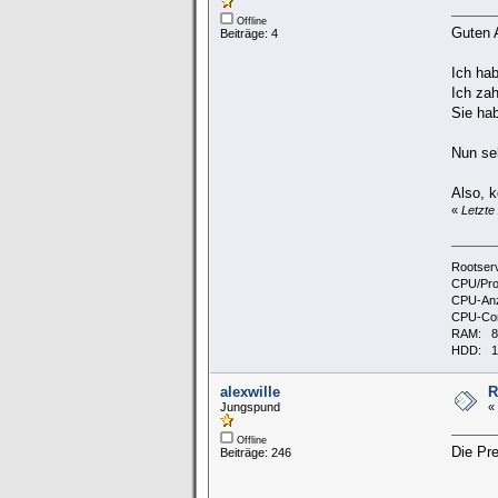
Offline
Guten 
Beiträge: 4
Ich hab
Ich zah
Sie hab
Nun seh
Also, k
«
Letzte
Rootserv
CPU/Proz
CPU-Anz
CPU-Cor
RAM: 8
HDD: 1
alexwille
R
Jungspund
«
Offline
Die Pr
Beiträge: 246