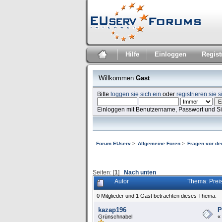
Hilfe
Einloggen
Regist
Willkommen
Gast
Bitte
loggen sie sich ein
oder
registrieren sie s
Einloggen mit Benutzername, Passwort und S
Forum EUserv
>
Allgemeine Foren
>
Fragen vor der
Seiten: [
1
]
Nach unten
Autor
Thema: Preis
0 Mitglieder und 1 Gast betrachten dieses Thema.
kazap196
P
Grünschnabel
«