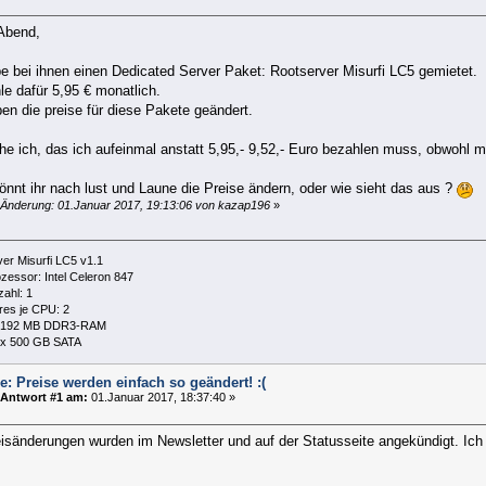
Abend,
e bei ihnen einen Dedicated Server Paket: Rootserver Misurfi LC5 gemietet.
le dafür 5,95 € monatlich.
en die preise für diese Pakete geändert.
e ich, das ich aufeinmal anstatt 5,95,- 9,52,- Euro bezahlen muss, obwohl me
önnt ihr nach lust und Laune die Preise ändern, oder wie sieht das aus ?
 Änderung: 01.Januar 2017, 19:13:06 von kazap196
»
er Misurfi LC5 v1.1
essor: Intel Celeron 847
ahl: 1
es je CPU: 2
192 MB DDR3-RAM
x 500 GB SATA
e: Preise werden einfach so geändert! :(
Antwort #1 am:
01.Januar 2017, 18:37:40 »
eisänderungen wurden im Newsletter und auf der Statusseite angekündigt. I